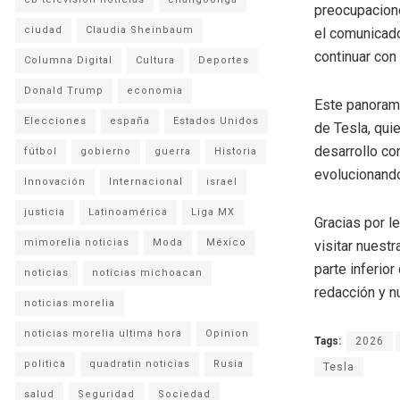
preocupacion
ciudad
Claudia Sheinbaum
el comunicado
continuar con
Columna Digital
Cultura
Deportes
Donald Trump
economia
Este panorama
Elecciones
españa
Estados Unidos
de Tesla, qui
desarrollo co
fútbol
gobierno
guerra
Historia
evolucionand
Innovación
Internacional
israel
justicia
Latinoamérica
Liga MX
Gracias por l
mimorelia noticias
Moda
México
visitar nuestr
parte inferio
noticias
noticias michoacan
redacción y n
noticias morelia
noticias morelia ultima hora
Opinion
Tags:
2026
politica
quadratin noticias
Rusia
Tesla
salud
Seguridad
Sociedad