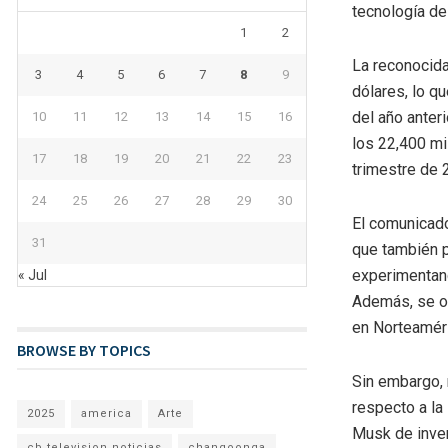
tecnología de 
1
2
La reconocid
3
4
5
6
7
8
9
dólares, lo q
del año anter
10
11
12
13
14
15
16
los 22,400 mi
17
18
19
20
21
22
23
trimestre de 
24
25
26
27
28
29
30
El comunicado
31
que también p
experimentan
« Jul
Además, se o
en Norteaméri
BROWSE BY TOPICS
Sin embargo, 
respecto a la
2025
america
Arte
Musk de inver
cb television noticias
changoonga