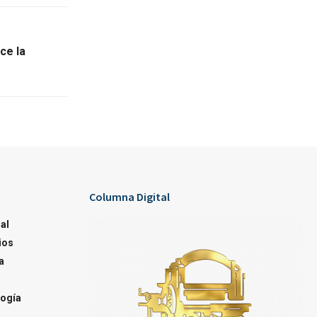
ce la
Columna Digital
al
ios
a
ogía