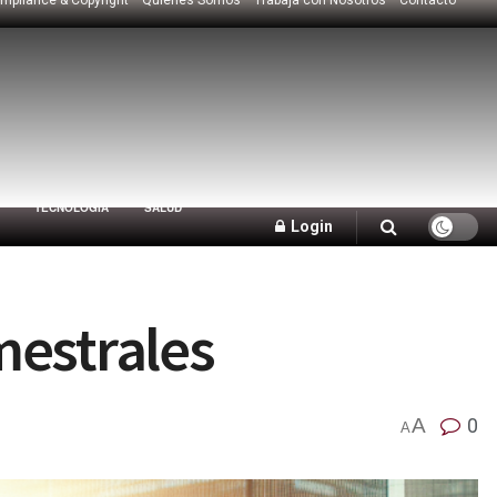
TECNOLOGÍA
SALUD
Login
mestrales
A
0
A