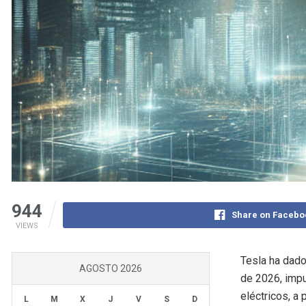
944
Share on Facebo
VIEWS
Tesla ha dado
AGOSTO 2026
de 2026, impu
eléctricos, a
L
M
X
J
V
S
D