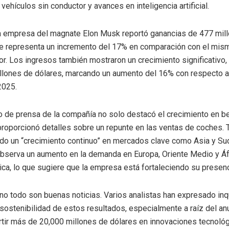
vehículos sin conductor y avances en inteligencia artificial.
a empresa del magnate Elon Musk reportó ganancias de 477 mil
ue representa un incremento del 17% en comparación con el mis
ior. Los ingresos también mostraron un crecimiento significativo
llones de dólares, marcando un aumento del 16% con respecto a
2025.
 de prensa de la compañía no solo destacó el crecimiento en be
roporcionó detalles sobre un repunte en las ventas de coches. 
do un “crecimiento continuo” en mercados clave como Asia y Su
bserva un aumento en la demanda en Europa, Oriente Medio y Áf
ca, lo que sugiere que la empresa está fortaleciendo su presenc
no todo son buenas noticias. Varios analistas han expresado in
 sostenibilidad de estos resultados, especialmente a raíz del an
tir más de 20,000 millones de dólares en innovaciones tecnológ