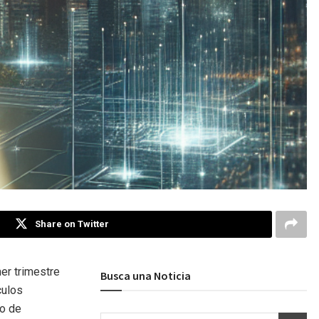
Share on Twitter
er trimestre
Busca una Noticia
culos
lo de