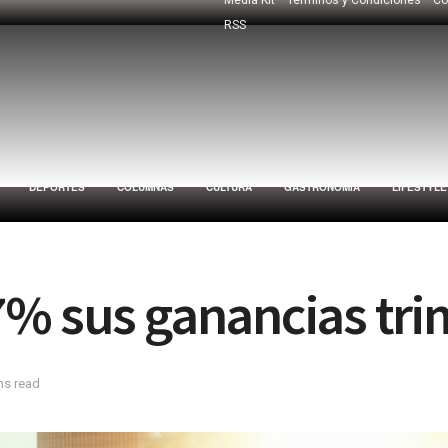
RSS
DEPORTES
COLUMNAS
CULTURA
GASTRONOMÍA
LIFESTYLE
7% sus ganancias tri
ns read