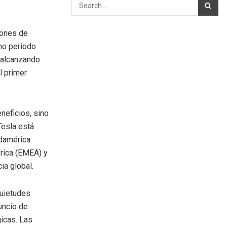
lones de
mo periodo
, alcanzando
l primer
neficios, sino
Tesla está
damérica.
rica (EMEA) y
ia global.
quietudes
uncio de
icas. Las