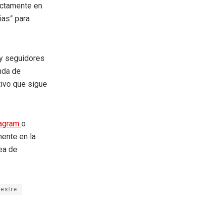
ectamente en
ias” para
 y seguidores
nda de
ivo que sigue
tagram
o
mente en la
rea de
mestre