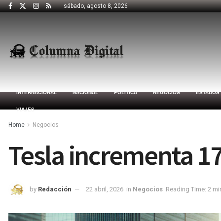
sábado, agosto 8, 2026
INTERNACIONAL
NACIONAL
POLÍTICA
NEGOCIOS
ESTADOS
VIAJES
Home
Negocios
Tesla incrementa 1
by
Redacción
22 abril, 2026
in
Negocios
Reading Time: 2 mi