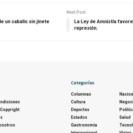
Next Post
de un caballo sin jinete
La Ley de Amnistía favore
represión.
Categorías
Columnas
Nacion
ondiciones
Cultura
Negoc
Copyright
Deportes
Polític
os
Estados
Salud
osotros
Gastronomía
Tecnol
Internacional
Viajes