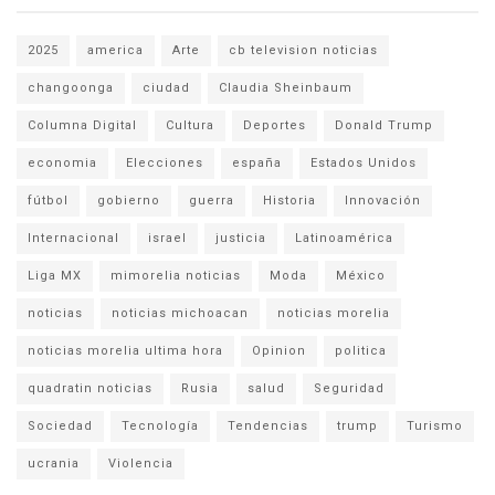
2025
america
Arte
cb television noticias
changoonga
ciudad
Claudia Sheinbaum
Columna Digital
Cultura
Deportes
Donald Trump
economia
Elecciones
españa
Estados Unidos
fútbol
gobierno
guerra
Historia
Innovación
Internacional
israel
justicia
Latinoamérica
Liga MX
mimorelia noticias
Moda
México
noticias
noticias michoacan
noticias morelia
noticias morelia ultima hora
Opinion
politica
quadratin noticias
Rusia
salud
Seguridad
Sociedad
Tecnología
Tendencias
trump
Turismo
ucrania
Violencia