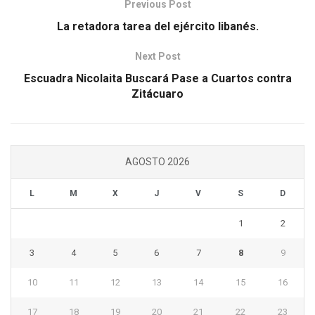
Previous Post
La retadora tarea del ejército libanés.
Next Post
Escuadra Nicolaita Buscará Pase a Cuartos contra
Zitácuaro
AGOSTO 2026
L
M
X
J
V
S
D
1
2
3
4
5
6
7
8
9
10
11
12
13
14
15
16
17
18
19
20
21
22
23