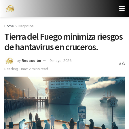
Home
Negocios
Tierra del Fuego minimiza riesgos
de hantavirus en cruceros.
by
Redacción
9 mayo, 2026
A
A
Reading Time: 2 mins read