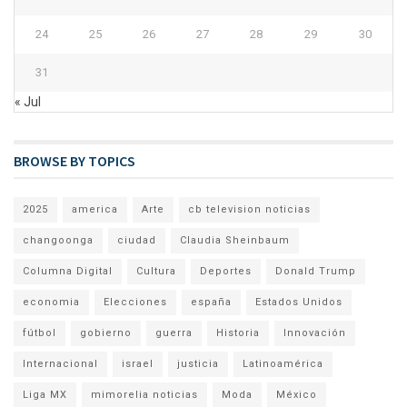
24
25
26
27
28
29
30
31
« Jul
BROWSE BY TOPICS
2025
america
Arte
cb television noticias
changoonga
ciudad
Claudia Sheinbaum
Columna Digital
Cultura
Deportes
Donald Trump
economia
Elecciones
españa
Estados Unidos
fútbol
gobierno
guerra
Historia
Innovación
Internacional
israel
justicia
Latinoamérica
Liga MX
mimorelia noticias
Moda
México