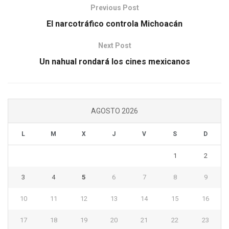
Previous Post
El narcotráfico controla Michoacán
Next Post
Un nahual rondará los cines mexicanos
AGOSTO 2026
L
M
X
J
V
S
D
1
2
3
4
5
6
7
8
9
10
11
12
13
14
15
16
17
18
19
20
21
22
23