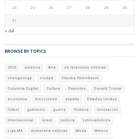
24
25
26
27
28
29
30
31
« Jul
BROWSE BY TOPICS
2025
america
Arte
cb television noticias
changoonga
ciudad
Claudia Sheinbaum
Columna Digital
Cultura
Deportes
Donald Trump
economia
Elecciones
españa
Estados Unidos
fútbol
gobierno
guerra
Historia
Innovación
Internacional
israel
justicia
Latinoamérica
Liga MX
mimorelia noticias
Moda
México