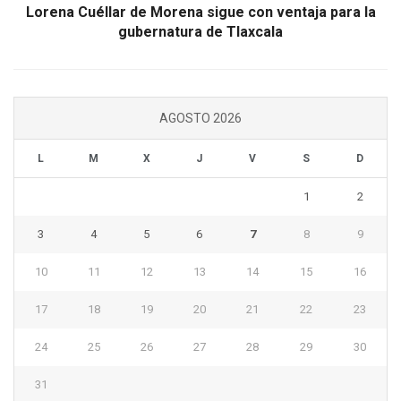
Lorena Cuéllar de Morena sigue con ventaja para la
gubernatura de Tlaxcala
AGOSTO 2026
L
M
X
J
V
S
D
1
2
3
4
5
6
7
8
9
10
11
12
13
14
15
16
17
18
19
20
21
22
23
24
25
26
27
28
29
30
31