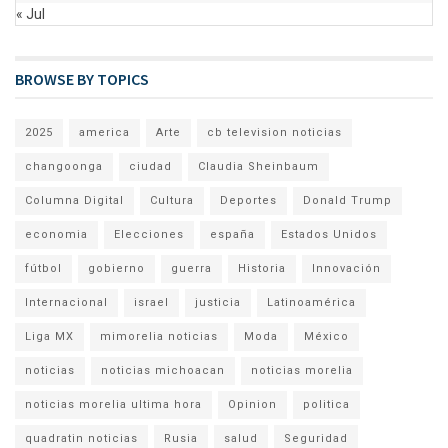
« Jul
BROWSE BY TOPICS
2025
america
Arte
cb television noticias
changoonga
ciudad
Claudia Sheinbaum
Columna Digital
Cultura
Deportes
Donald Trump
economia
Elecciones
españa
Estados Unidos
fútbol
gobierno
guerra
Historia
Innovación
Internacional
israel
justicia
Latinoamérica
Liga MX
mimorelia noticias
Moda
México
noticias
noticias michoacan
noticias morelia
noticias morelia ultima hora
Opinion
politica
quadratin noticias
Rusia
salud
Seguridad