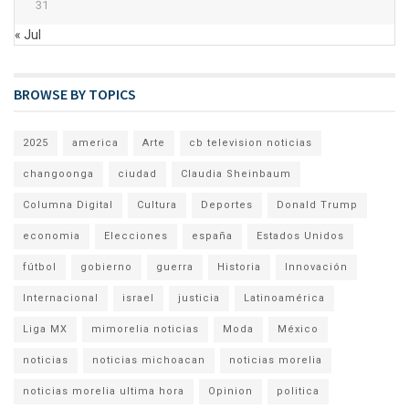
31
« Jul
BROWSE BY TOPICS
2025
america
Arte
cb television noticias
changoonga
ciudad
Claudia Sheinbaum
Columna Digital
Cultura
Deportes
Donald Trump
economia
Elecciones
españa
Estados Unidos
fútbol
gobierno
guerra
Historia
Innovación
Internacional
israel
justicia
Latinoamérica
Liga MX
mimorelia noticias
Moda
México
noticias
noticias michoacan
noticias morelia
noticias morelia ultima hora
Opinion
politica