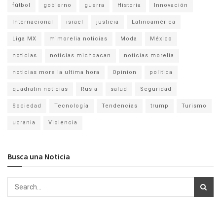
fútbol
gobierno
guerra
Historia
Innovación
Internacional
israel
justicia
Latinoamérica
Liga MX
mimorelia noticias
Moda
México
noticias
noticias michoacan
noticias morelia
noticias morelia ultima hora
Opinion
politica
quadratin noticias
Rusia
salud
Seguridad
Sociedad
Tecnología
Tendencias
trump
Turismo
ucrania
Violencia
Busca una Noticia