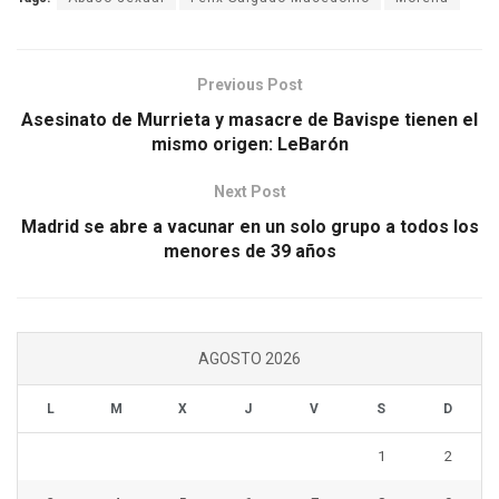
Previous Post
Asesinato de Murrieta y masacre de Bavispe tienen el
mismo origen: LeBarón
Next Post
Madrid se abre a vacunar en un solo grupo a todos los
menores de 39 años
AGOSTO 2026
L
M
X
J
V
S
D
1
2