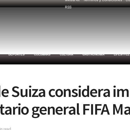
RSS
DEPORTES
COLUMNAS
CULTURA
GASTRONOMÍA
LIFESTYLE
e Suiza considera im
tario general FIFA M
in read