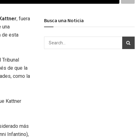
Kattner
, fuera
Busca una Noticia
e una
n de esta
 Tribunal
ués de que la
dades, como la
ue Kattner
nsiderado más
ni Infantino),