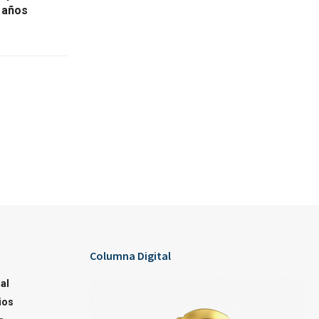
0 años
Columna Digital
al
ios