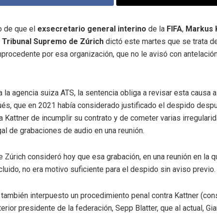
o de que el
exsecretario general interino
de la
FIFA
,
Markus 
l
Tribunal Supremo de Zúrich
dictó este martes que se trata d
mprocedente por esa organización, que no le avisó con antelació
 la agencia suiza ATS, la sentencia obliga a revisar esta causa al
ués, que en 2021 había considerado justificado el despido desp
a Kattner de incumplir su contrato y de cometer varias irregulari
gal de grabaciones de audio en una reunión.
 Zúrich consideró hoy que esa grabación, en una reunión en la q
luido, no era motivo suficiente para el despido sin aviso previo.
 también interpuesto un procedimiento penal contra Kattner (co
erior presidente de la federación, Sepp Blatter, que al actual, Gian