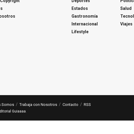
Copyright
Deportes
Polític
os
Estados
Salud
osotros
Gastronomía
Tecnol
Internacional
Viajes
Lifestyle
s Somos
Trabaja con Nosotros
Contacto
RSS
ditorial Guiaaaa
.