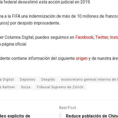
lía federal desestimó esta acción judicial en 2019.
ma a la FIFA una indemnización de más de 10 millones de franco
uros) por despido improcedente.
eer Columna Digital, puedes seguirnos en
Facebook
,
Twitter
,
Ins
 página oficial.
dente contiene información del siguiente
origen
y de nuestra ár
 Digital
Deportes
Despido
exsecretario general interino de 
s Kattner
Suiza
Tribunal Supremo de Zúrich
Next Post
ideo explicito de
Reduce población de Chin