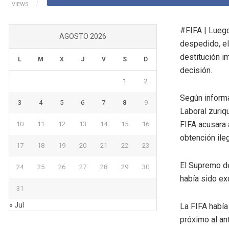
VIEWS
#FIFA | Lueg
AGOSTO 2026
despedido, e
destitución i
L
M
X
J
V
S
D
decisión.
1
2
Según informa
3
4
5
6
7
8
9
Laboral zuriq
FIFA acusara 
10
11
12
13
14
15
16
obtención ile
17
18
19
20
21
22
23
El Supremo de
24
25
26
27
28
29
30
había sido exc
31
« Jul
La FIFA había
próximo al ant