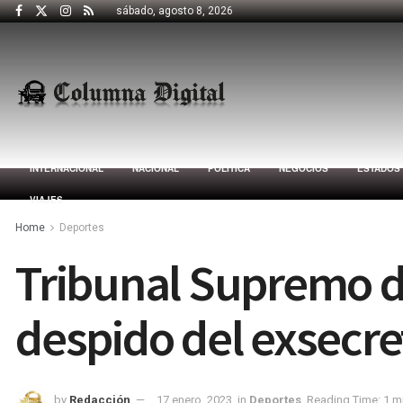
sábado, agosto 8, 2026
INTERNACIONAL
NACIONAL
POLÍTICA
NEGOCIOS
ESTADOS
VIAJES
Home
Deportes
Tribunal Supremo d
despido del exsecre
by
Redacción
17 enero, 2023
in
Deportes
Reading Time: 1 m