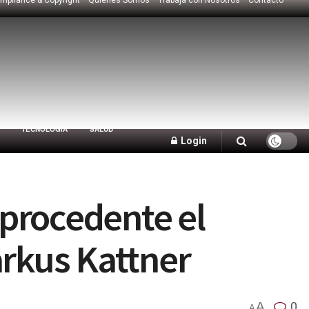
TECNOLOGÍA
SALUD
Login
procedente el
arkus Kattner
A
0
A