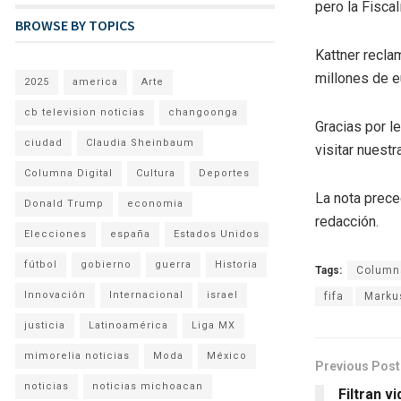
pero la Fisca
BROWSE BY TOPICS
Kattner recla
millones de e
2025
america
Arte
cb television noticias
changoonga
Gracias por l
ciudad
Claudia Sheinbaum
visitar nuestra
Columna Digital
Cultura
Deportes
La nota prece
Donald Trump
economia
redacción.
Elecciones
españa
Estados Unidos
fútbol
gobierno
guerra
Historia
Tags:
Columna
Innovación
Internacional
israel
fifa
Marku
justicia
Latinoamérica
Liga MX
mimorelia noticias
Moda
México
Previous Post
noticias
noticias michoacan
Filtran v