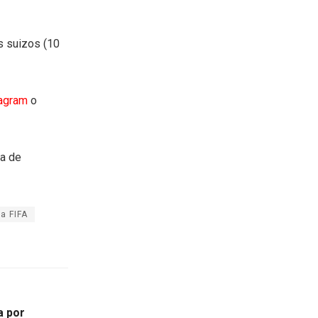
s suizos (10
tagram
o
ea de
la FIFA
a por