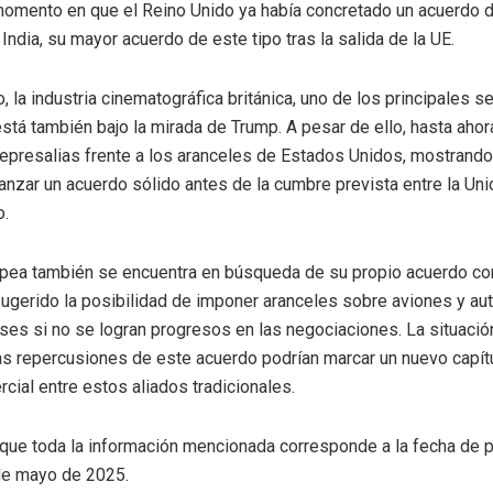
momento en que el Reino Unido ya había concretado un acuerdo d
India, su mayor acuerdo de este tipo tras la salida de la UE.
, la industria cinematográfica británica, uno de los principales s
está también bajo la mirada de Trump. A pesar de ello, hasta aho
epresalias frente a los aranceles de Estados Unidos, mostrando
canzar un acuerdo sólido antes de la cumbre prevista entre la Un
o.
opea también se encuentra en búsqueda de su propio acuerdo c
sugerido la posibilidad de imponer aranceles sobre aviones y a
es si no se logran progresos en las negociaciones. La situació
las repercusiones de este acuerdo podrían marcar un nuevo capítu
rcial entre estos aliados tradicionales.
que toda la información mencionada corresponde a la fecha de p
8 de mayo de 2025.