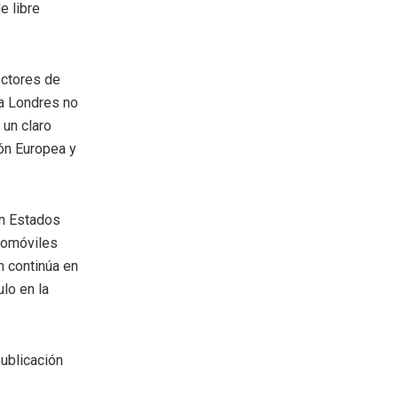
e libre
ectores de
ra Londres no
 un claro
ión Europea y
on Estados
utomóviles
n continúa en
lo en la
ublicación