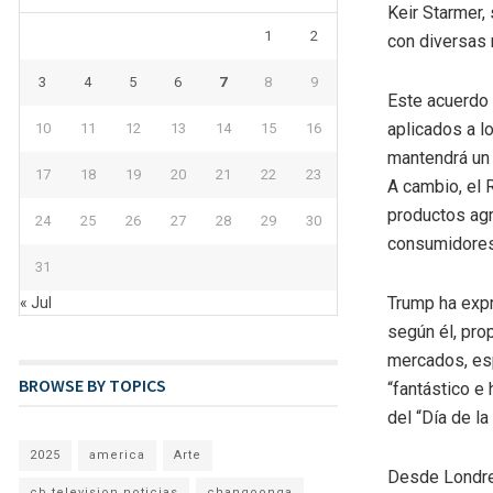
Keir Starmer,
1
2
con diversas 
3
4
5
6
7
8
9
Este acuerdo 
aplicados a l
10
11
12
13
14
15
16
mantendrá un 
17
18
19
20
21
22
23
A cambio, el 
productos agr
24
25
26
27
28
29
30
consumidores 
31
Trump ha expr
« Jul
según él, pro
mercados, esp
BROWSE BY TOPICS
“fantástico e
del “Día de l
2025
america
Arte
Desde Londres
cb television noticias
changoonga