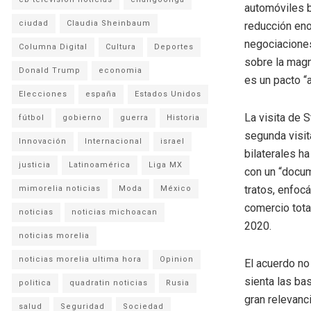
automóviles b
ciudad
Claudia Sheinbaum
reducción eno
negociaciones
Columna Digital
Cultura
Deportes
sobre la magn
Donald Trump
economia
es un pacto “a
Elecciones
españa
Estados Unidos
La visita de 
fútbol
gobierno
guerra
Historia
segunda visit
Innovación
Internacional
israel
bilaterales h
justicia
Latinoamérica
Liga MX
con un “docum
tratos, enfoc
mimorelia noticias
Moda
México
comercio tota
noticias
noticias michoacan
2020.
noticias morelia
noticias morelia ultima hora
Opinion
El acuerdo no
sienta las ba
politica
quadratin noticias
Rusia
gran relevanc
salud
Seguridad
Sociedad