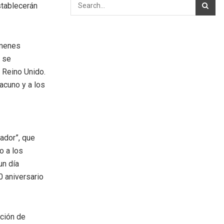
stablecerán
ámenes
e se
 Reino Unido.
acuno y a los
ador”, que
o a los
un día
0 aniversario
ación de