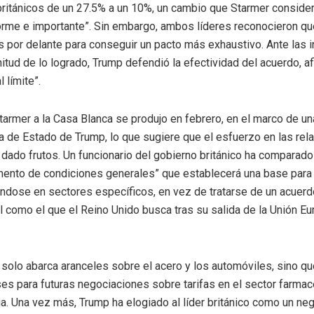
ritánicos de un 27.5% a un 10%, un cambio que Starmer conside
rme e importante”. Sin embargo, ambos líderes reconocieron q
 por delante para conseguir un pacto más exhaustivo. Ante las 
itud de lo logrado, Trump defendió la efectividad del acuerdo, 
l límite”.
Starmer a la Casa Blanca se produjo en febrero, en el marco de u
a de Estado de Trump, lo que sugiere que el esfuerzo en las rel
a dado frutos. Un funcionario del gobierno británico ha comparad
ento de condiciones generales” que establecerá una base para 
ándose en sectores específicos, en vez de tratarse de un acuerd
l como el que el Reino Unido busca tras su salida de la Unión E
 solo abarca aranceles sobre el acero y los automóviles, sino q
ses para futuras negociaciones sobre tarifas en el sector farmac
ia. Una vez más, Trump ha elogiado al líder británico como un ne