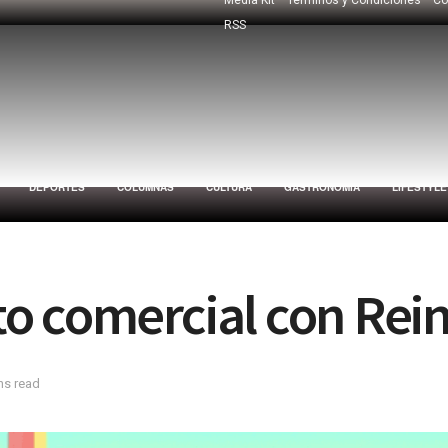
RSS
DEPORTES
COLUMNAS
CULTURA
GASTRONOMÍA
LIFESTYLE
o comercial con Rein
ns read