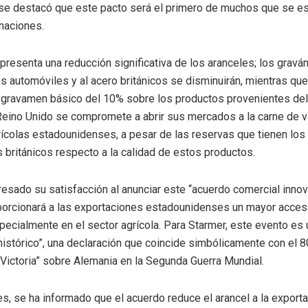
 se destacó que este pacto será el primero de muchos que se e
naciones.
presenta una reducción significativa de los aranceles; los grav
os automóviles y al acero británicos se disminuirán, mientras qu
gravamen básico del 10% sobre los productos provenientes del
Reino Unido se compromete a abrir sus mercados a la carne de v
ícolas estadounidenses, a pesar de las reservas que tienen los
británicos respecto a la calidad de estos productos.
esado su satisfacción al anunciar este “acuerdo comercial innov
porcionará a las exportaciones estadounidenses un mayor acces
ecialmente en el sector agrícola. Para Starmer, este evento es 
 histórico”, una declaración que coincide simbólicamente con el 8
a Victoria” sobre Alemania en la Segunda Guerra Mundial.
, se ha informado que el acuerdo reduce el arancel a la export