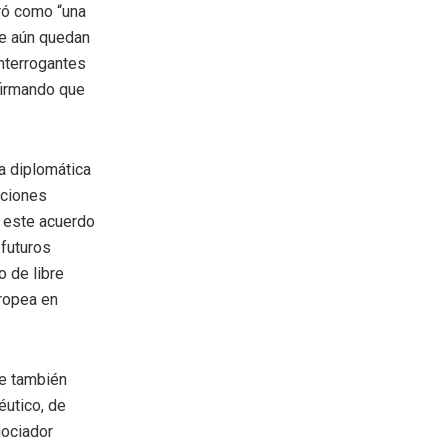
ró como “una
ue aún quedan
interrogantes
afirmando que
na diplomática
aciones
o este acuerdo
futuros
o de libre
uropea en
ue también
éutico, de
gociador