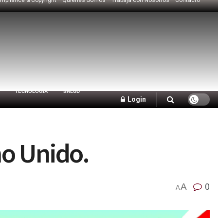
TECNOLOGÍA
SALUD
Login
o Unido.
A
0
A