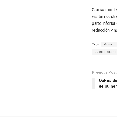
Gracias por l
visitar nuestr
parte inferio
redacción y n
Tags:
Acuerd
Guerra Aranc
Previous Post
Oakes dej
de su he