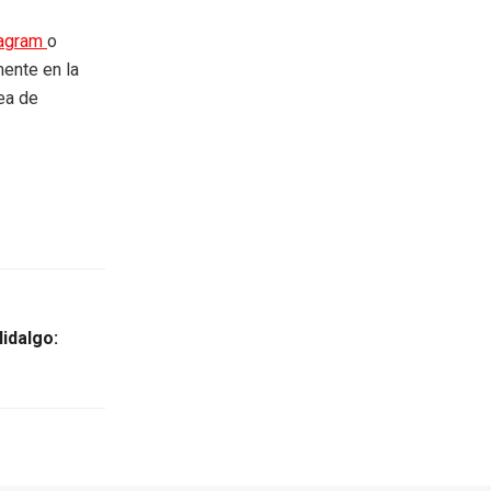
tagram
o
mente en la
rea de
idalgo: