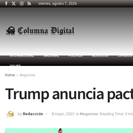
viernes, agosto 7, 2026
INTERNACIONAL
NACIONAL
POLÍTICA
NEGOCIOS
ESTADOS
VIAJES
Home
Negocios
Trump anuncia pact
by
Redacción
8 mayo, 2025
in
Negocios
Reading Time: 3 mi