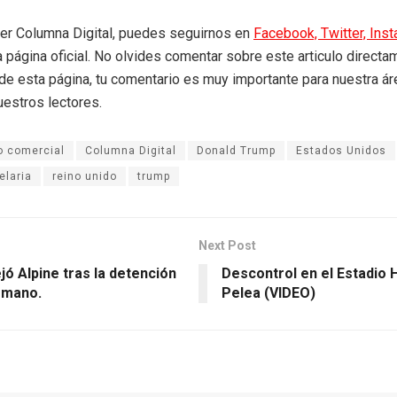
eer Columna Digital, puedes seguirnos en
Facebook,
Twitter,
Ins
a página oficial. No olvides comentar sobre este articulo directa
r de esta página, tu comentario es muy importante para nuestra á
uestros lectores.
o comercial
Columna Digital
Donald Trump
Estados Unidos
elaria
reino unido
trump
Next Post
ó Alpine tras la detención
Descontrol en el Estadio H
rmano.
Pelea (VIDEO)