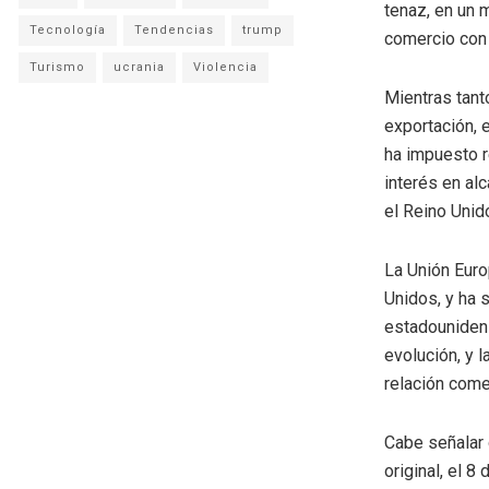
tenaz, en un 
Tecnología
Tendencias
trump
comercio con 
Turismo
ucrania
Violencia
Mientras tanto
exportación, 
ha impuesto r
interés en al
el Reino Unid
La Unión Eur
Unidos, y ha 
estadounidens
evolución, y 
relación come
Cabe señalar 
original, el 