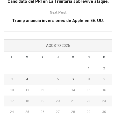
Candidato del PRI en La Trinitaria sobrevive ataque.
Next Post
Trump anuncia inversiones de Apple en EE. UU.
AGOSTO 2026
L
M
X
J
V
S
D
1
2
3
4
5
6
7
8
9
10
11
12
13
14
15
16
17
18
19
20
21
22
23
24
25
26
27
28
29
30