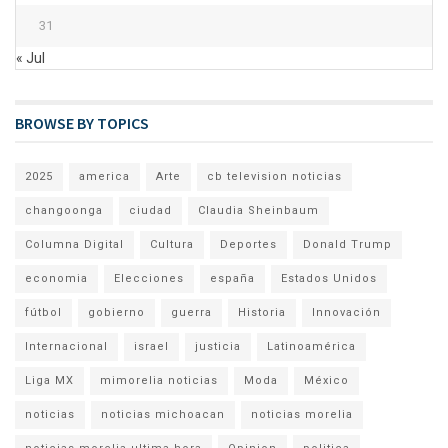
31
« Jul
BROWSE BY TOPICS
2025
america
Arte
cb television noticias
changoonga
ciudad
Claudia Sheinbaum
Columna Digital
Cultura
Deportes
Donald Trump
economia
Elecciones
españa
Estados Unidos
fútbol
gobierno
guerra
Historia
Innovación
Internacional
israel
justicia
Latinoamérica
Liga MX
mimorelia noticias
Moda
México
noticias
noticias michoacan
noticias morelia