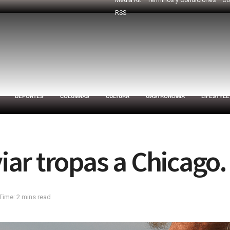
RSS
DEPORTES
COLUMNAS
CULTURA
GASTRONOMÍA
LIFESTYLE
ar tropas a Chicago.
Time: 2 mins read