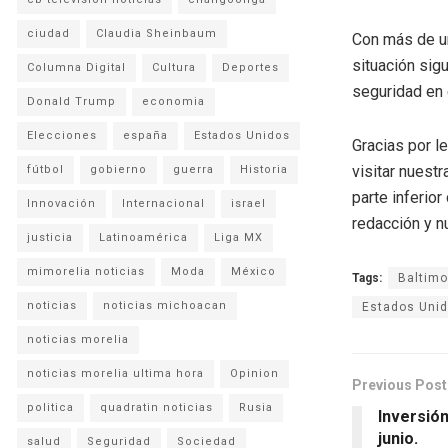
ciudad
Claudia Sheinbaum
Con más de un
situación sig
Columna Digital
Cultura
Deportes
seguridad en 
Donald Trump
economia
Elecciones
españa
Estados Unidos
Gracias por l
visitar nuestr
fútbol
gobierno
guerra
Historia
parte inferio
Innovación
Internacional
israel
redacción y n
justicia
Latinoamérica
Liga MX
mimorelia noticias
Moda
México
Tags:
Baltimo
noticias
noticias michoacan
Estados Uni
noticias morelia
noticias morelia ultima hora
Opinion
Previous Post
politica
quadratin noticias
Rusia
Inversió
junio.
salud
Seguridad
Sociedad