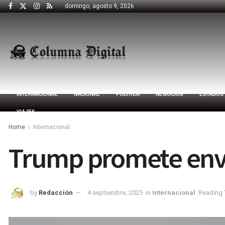
domingo, agosto 9, 2026
INTERNACIONAL
NACIONAL
POLÍTICA
NEGOCIOS
ESTADOS
VIAJES
Home
Internacional
Trump promete envi
by
Redacción
4 septiembre, 2025
in
Internacional
Reading 