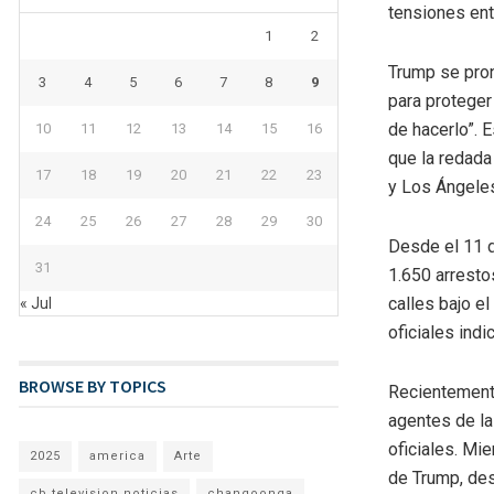
tensiones entr
1
2
Trump se pron
3
4
5
6
7
8
9
para proteger
de hacerlo”. 
10
11
12
13
14
15
16
que la redada
17
18
19
20
21
22
23
y Los Ángele
24
25
26
27
28
29
30
Desde el 11 d
31
1.650 arresto
calles bajo e
« Jul
oficiales ind
BROWSE BY TOPICS
Recientemente
agentes de la
oficiales. Mi
2025
america
Arte
de Trump, de
cb television noticias
changoonga