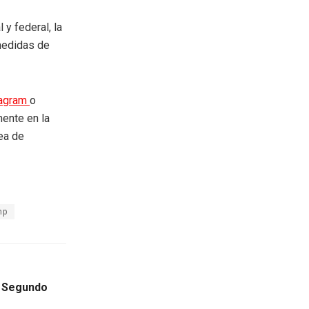
y federal, la
 medidas de
tagram
o
mente en la
rea de
mp
u Segundo