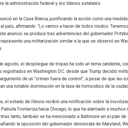
e la administración federal y los líderes estatales.
unció en la Casa Blanca, justificando la acción como una medida
 al país, afirmando: “Lo vamos a hacer de todos modos. Tenemo
Este anuncio se produce tras advertencias del gobernador Pritzk
 represente una militarización similar a la que se observó en Wa
s.
e agosto, el despliegue de tropas ha sido un tema candente, c
s registrados en Washington D.C. desde que Trump decidió milit
l argumento de un “crimen fuera de control”, a pesar de que las e
ican una notable disminución en la tasa de homicidios de la ciudad
, el estado de Illinois recibió una notificación sobre la moviliza
 Patrulla Fronteriza hacia Chicago, lo que ha alarmado a muchos 
entras tanto, también se ha mencionado a Baltimore en el plan de 
safiando la oposición del gobernador demócrata de Maryland, W