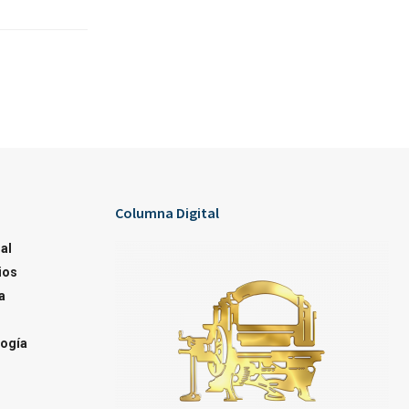
Columna Digital
al
ios
a
ogía