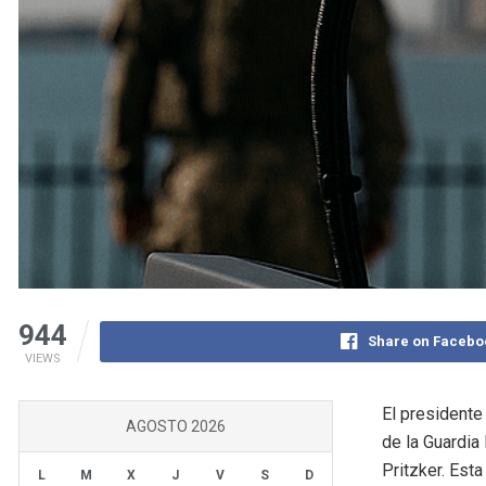
944
Share on Facebo
VIEWS
El presidente
AGOSTO 2026
de la Guardia 
Pritzker. Est
L
M
X
J
V
S
D