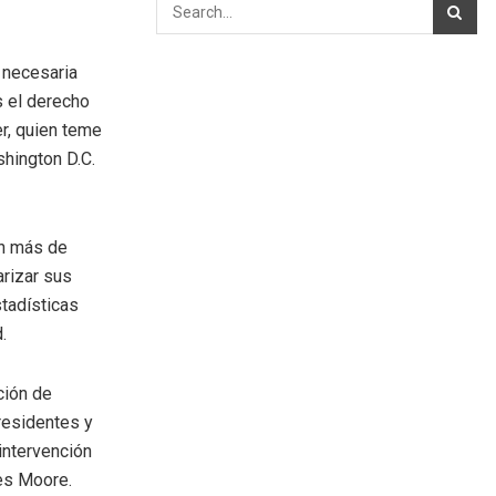
 necesaria
s el derecho
er, quien teme
shington D.C.
on más de
arizar sus
stadísticas
.
ción de
residentes y
intervención
es Moore.