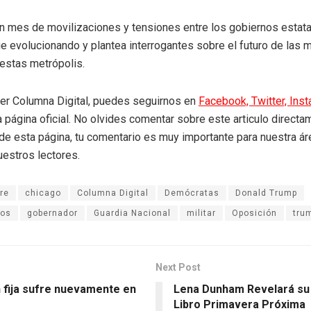
 mes de movilizaciones y tensiones entre los gobiernos estatal 
ue evolucionando y plantea interrogantes sobre el futuro de las
estas metrópolis.
eer Columna Digital, puedes seguirnos en
Facebook,
Twitter,
Ins
a página oficial. No olvides comentar sobre este articulo directa
r de esta página, tu comentario es muy importante para nuestra á
uestros lectores.
re
chicago
Columna Digital
Demócratas
Donald Trump
dos
gobernador
Guardia Nacional
militar
Oposición
tru
Next Post
n fija sufre nuevamente en
Lena Dunham Revelará s
Libro Primavera Próxima