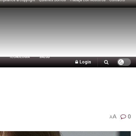
TECNOLOGÍA
SALUD
Login
A
0
A