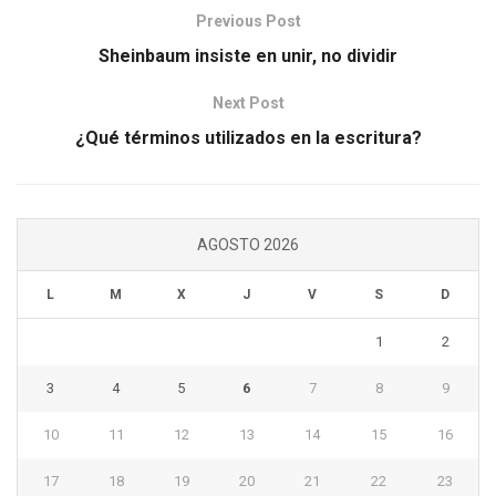
Previous Post
Sheinbaum insiste en unir, no dividir
Next Post
¿Qué términos utilizados en la escritura?
AGOSTO 2026
L
M
X
J
V
S
D
1
2
3
4
5
6
7
8
9
10
11
12
13
14
15
16
17
18
19
20
21
22
23