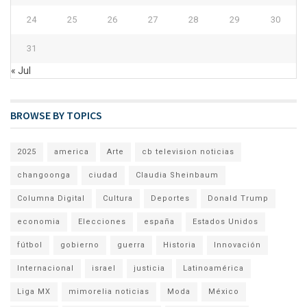
24
25
26
27
28
29
30
31
« Jul
BROWSE BY TOPICS
2025
america
Arte
cb television noticias
changoonga
ciudad
Claudia Sheinbaum
Columna Digital
Cultura
Deportes
Donald Trump
economia
Elecciones
españa
Estados Unidos
fútbol
gobierno
guerra
Historia
Innovación
Internacional
israel
justicia
Latinoamérica
Liga MX
mimorelia noticias
Moda
México