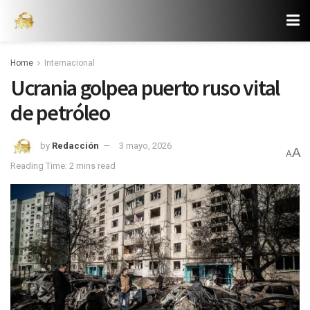
Home
Internacional
Ucrania golpea puerto ruso vital
de petróleo
by
Redacción
3 mayo, 2026
A
A
Reading Time: 2 mins read