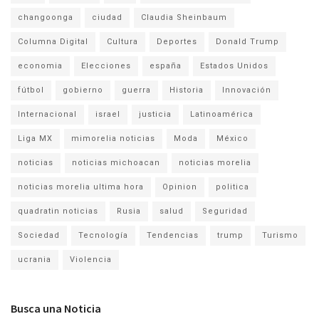
changoonga
ciudad
Claudia Sheinbaum
Columna Digital
Cultura
Deportes
Donald Trump
economia
Elecciones
españa
Estados Unidos
fútbol
gobierno
guerra
Historia
Innovación
Internacional
israel
justicia
Latinoamérica
Liga MX
mimorelia noticias
Moda
México
noticias
noticias michoacan
noticias morelia
noticias morelia ultima hora
Opinion
politica
quadratin noticias
Rusia
salud
Seguridad
Sociedad
Tecnología
Tendencias
trump
Turismo
ucrania
Violencia
Busca una Noticia