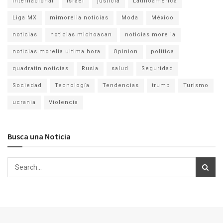
Internacional
israel
justicia
Latinoamérica
Liga MX
mimorelia noticias
Moda
México
noticias
noticias michoacan
noticias morelia
noticias morelia ultima hora
Opinion
politica
quadratin noticias
Rusia
salud
Seguridad
Sociedad
Tecnología
Tendencias
trump
Turismo
ucrania
Violencia
Busca una Noticia