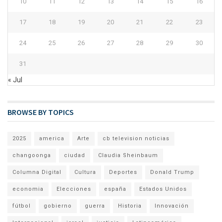
10
11
12
13
14
15
16
17
18
19
20
21
22
23
24
25
26
27
28
29
30
31
« Jul
BROWSE BY TOPICS
2025
america
Arte
cb television noticias
changoonga
ciudad
Claudia Sheinbaum
Columna Digital
Cultura
Deportes
Donald Trump
economia
Elecciones
españa
Estados Unidos
fútbol
gobierno
guerra
Historia
Innovación