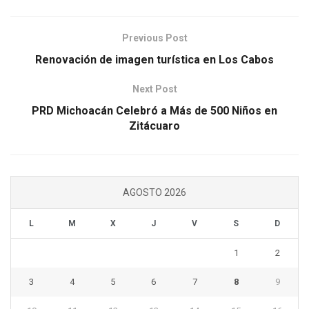
Previous Post
Renovación de imagen turística en Los Cabos
Next Post
PRD Michoacán Celebró a Más de 500 Niños en
Zitácuaro
AGOSTO 2026
L
M
X
J
V
S
D
1
2
3
4
5
6
7
8
9