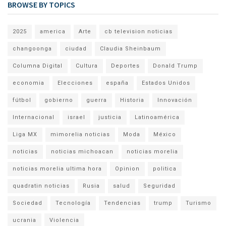
BROWSE BY TOPICS
2025
america
Arte
cb television noticias
changoonga
ciudad
Claudia Sheinbaum
Columna Digital
Cultura
Deportes
Donald Trump
economia
Elecciones
españa
Estados Unidos
fútbol
gobierno
guerra
Historia
Innovación
Internacional
israel
justicia
Latinoamérica
Liga MX
mimorelia noticias
Moda
México
noticias
noticias michoacan
noticias morelia
noticias morelia ultima hora
Opinion
politica
quadratin noticias
Rusia
salud
Seguridad
Sociedad
Tecnología
Tendencias
trump
Turismo
ucrania
Violencia