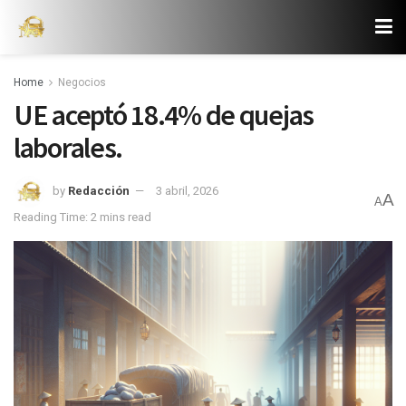
Home
Negocios
UE aceptó 18.4% de quejas
laborales.
by
Redacción
3 abril, 2026
A
A
Reading Time: 2 mins read