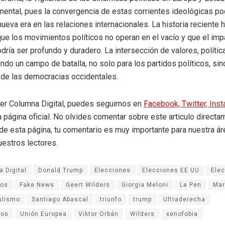
mental, pues la convergencia de estas corrientes ideológicas po
nueva era en las relaciones internacionales. La historia reciente 
e los movimientos políticos no operan en el vacío y que el imp
dría ser profundo y duradero. La intersección de valores, polític
ndo un campo de batalla, no solo para los partidos políticos, sin
de las democracias occidentales.
eer Columna Digital, puedes seguirnos en
Facebook,
Twitter,
Ins
a página oficial. No olvides comentar sobre este articulo directa
r de esta página, tu comentario es muy importante para nuestra á
uestros lectores.
 Digital
Donald Trump
Elecciones
Elecciones EE UU
Ele
dos
Fake News
Geert Wilders
Giorgia Meloni
Le Pen
Mar
ulismo
Santiago Abascal
triunfo
trump
Ultraderecha
eos
Unión Europea
Viktor Orbán
Wilders
xenofobia