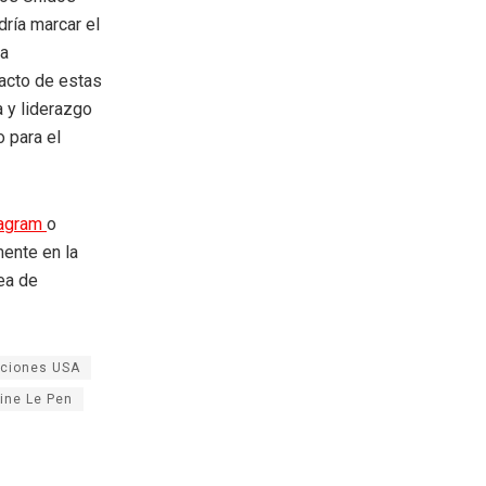
dría marcar el
ha
acto de estas
a y liderazgo
o para el
tagram
o
mente en la
rea de
cciones USA
ine Le Pen