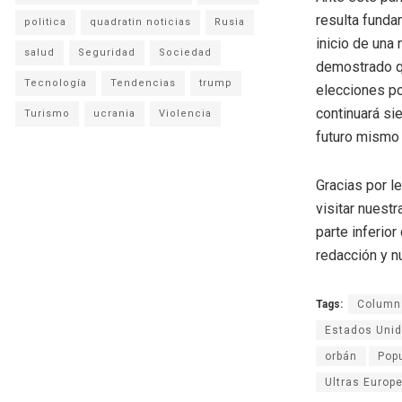
resulta funda
politica
quadratin noticias
Rusia
inicio de una 
salud
Seguridad
Sociedad
demostrado qu
Tecnología
Tendencias
trump
elecciones po
continuará sie
Turismo
ucrania
Violencia
futuro mismo 
Gracias por l
visitar nuestr
parte inferio
redacción y n
Tags:
Columna
Estados Uni
orbán
Pop
Ultras Europ