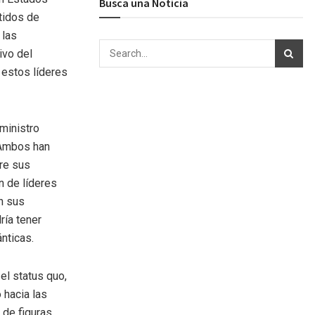
Busca una Noticia
tidos de
 las
ivo del
 estos líderes
ministro
. Ambos han
tre sus
n de líderes
n sus
ría tener
ánticas.
el status quo,
 hacia las
 de figuras