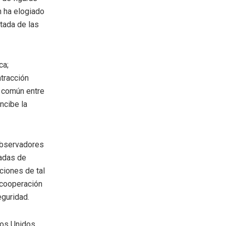
n ha elogiado
tada de las
ca;
tracción
s común entre
ncibe la
observadores
cadas de
ciones de tal
a cooperación
eguridad.
dos Unidos