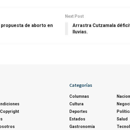
Next Post
 propuesta de aborto en
Arrastra Cutzamala défici
lluvias.
Categorías
Columnas
Nacion
ondiciones
Cultura
Negoc
Copyright
Deportes
Polític
os
Estados
Salud
osotros
Gastronomía
Tecnol