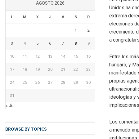
AGOSTO 2026
Unidos ha enc
extrema derec
L
M
X
J
V
S
D
elecciones de
1
2
crecimiento d
a congratulars
3
4
5
6
7
8
9
Entre los más
10
11
12
13
14
15
16
húngaro, y Ma
17
18
19
20
21
22
23
manifestado s
propias agend
24
25
26
27
28
29
30
ultranacional
31
ideologías y 
implicaciones 
« Jul
Los comentari
BROWSE BY TOPICS
a menudo impu
instituciones