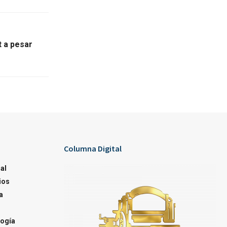
t a pesar
Columna Digital
al
ios
a
ogía