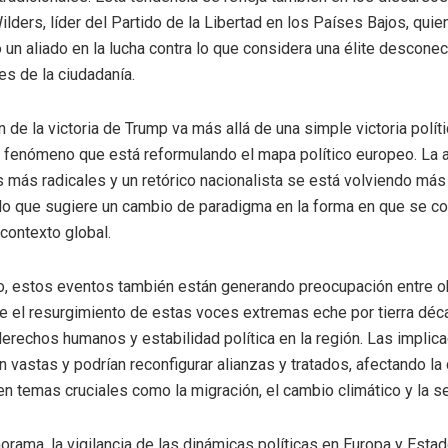
lders, líder del Partido de la Libertad en los Países Bajos, quie
un aliado en la lucha contra lo que considera una élite desconec
s de la ciudadanía.
 de la victoria de Trump va más allá de una simple victoria políti
 fenómeno que está reformulando el mapa político europeo. La a
as más radicales y un retórico nacionalista se está volviendo má
 lo que sugiere un cambio de paradigma en la forma en que se co
 contexto global.
to, estos eventos también están generando preocupación entre 
 el resurgimiento de estas voces extremas eche por tierra dé
erechos humanos y estabilidad política en la región. Las implica
on vastas y podrían reconfigurar alianzas y tratados, afectando l
 en temas cruciales como la migración, el cambio climático y la s
orama, la vigilancia de las dinámicas políticas en Europa y Esta