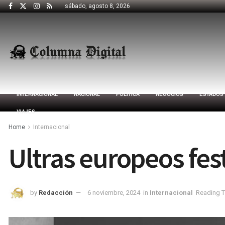
sábado, agosto 8, 2026
INTERNACIONAL
NACIONAL
POLÍTICA
NEGOCIOS
ESTADOS
VIAJES
Home
Internacional
Ultras europeos fes
by
Redacción
6 noviembre, 2024
in
Internacional
Reading T