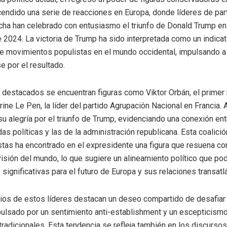
endido una serie de reacciones en Europa, donde líderes de par
ha han celebrado con entusiasmo el triunfo de Donald Trump en
 2024. La victoria de Trump ha sido interpretada como un indicat
e movimientos populistas en el mundo occidental, impulsando a
e por el resultado.
 destacados se encuentran figuras como Viktor Orbán, el primer 
rine Le Pen, la líder del partido Agrupación Nacional en Francia
u alegría por el triunfo de Trump, evidenciando una conexión en
as políticas y las de la administración republicana. Esta coalició
istas ha encontrado en el expresidente una figura que resuena co
visión del mundo, lo que sugiere un alineamiento político que pod
significativas para el futuro de Europa y sus relaciones transatl
os de estos líderes destacan un deseo compartido de desafiar 
lsado por un sentimiento anti-establishment y un escepticismo
 tradicionales. Esta tendencia se refleja también en los discursos