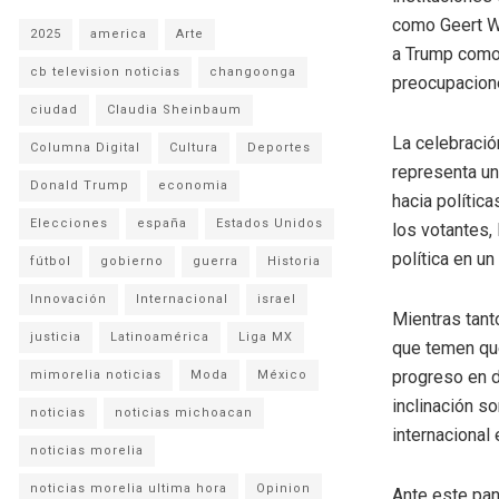
como Geert Wi
2025
america
Arte
a Trump como 
cb television noticias
changoonga
preocupacione
ciudad
Claudia Sheinbaum
La celebración
Columna Digital
Cultura
Deportes
representa un
Donald Trump
economia
hacia polític
Elecciones
españa
Estados Unidos
los votantes,
política en un
fútbol
gobierno
guerra
Historia
Innovación
Internacional
israel
Mientras tan
justicia
Latinoamérica
Liga MX
que temen que
progreso en d
mimorelia noticias
Moda
México
inclinación s
noticias
noticias michoacan
internacional
noticias morelia
noticias morelia ultima hora
Opinion
Ante este pan