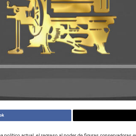
ok
a político actual, el regreso al poder de figuras conservadoras 