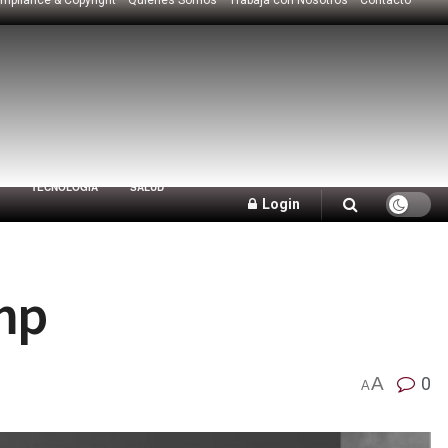
TECNOLOGÍA
SALUD
Login
ump
A
0
A