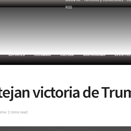
RSS
DEPORTES
COLUMNAS
CULTURA
GASTRONOMÍA
LIFESTYLE
tejan victoria de Tr
ime: 2 mins read