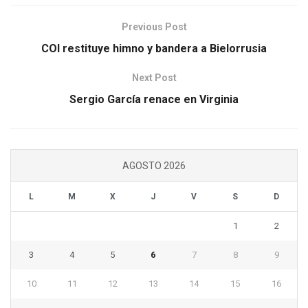
Previous Post
COI restituye himno y bandera a Bielorrusia
Next Post
Sergio García renace en Virginia
AGOSTO 2026
L
M
X
J
V
S
D
1
2
3
4
5
6
7
8
9
10
11
12
13
14
15
16