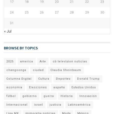
17
18
19
20
21
22
23
24
25
26
27
28
29
30
31
« Jul
BROWSE BY TOPICS
2025
america
Arte
cb television noticias
changoonga
ciudad
Claudia Sheinbaum
Columna Digital
Cultura
Deportes
Donald Trump
economia
Elecciones
españa
Estados Unidos
fútbol
gobierno
guerra
Historia
Innovación
Internacional
israel
justicia
Latinoamérica
Liga MX
mimorelia noticias
Moda
México