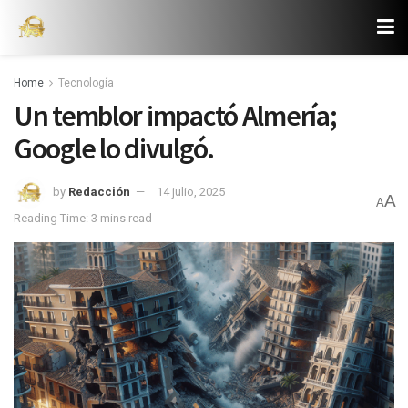
Home
Tecnología
Un temblor impactó Almería;
Google lo divulgó.
by
Redacción
14 julio, 2025
A
A
Reading Time: 3 mins read