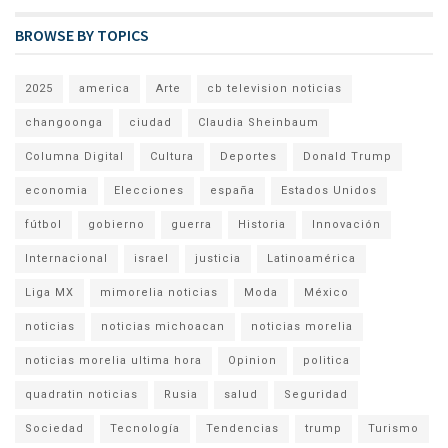
BROWSE BY TOPICS
2025
america
Arte
cb television noticias
changoonga
ciudad
Claudia Sheinbaum
Columna Digital
Cultura
Deportes
Donald Trump
economia
Elecciones
españa
Estados Unidos
fútbol
gobierno
guerra
Historia
Innovación
Internacional
israel
justicia
Latinoamérica
Liga MX
mimorelia noticias
Moda
México
noticias
noticias michoacan
noticias morelia
noticias morelia ultima hora
Opinion
politica
quadratin noticias
Rusia
salud
Seguridad
Sociedad
Tecnología
Tendencias
trump
Turismo