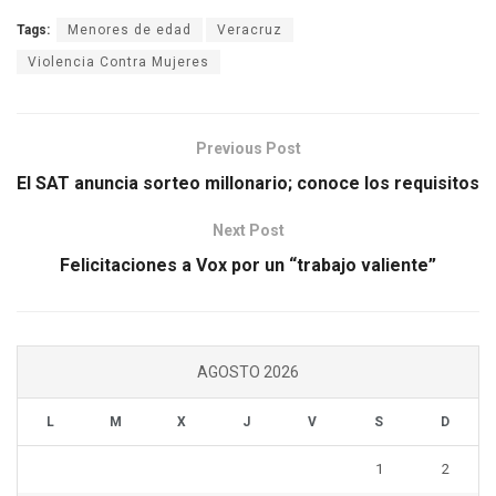
Tags:
Menores de edad
Veracruz
Violencia Contra Mujeres
Previous Post
El SAT anuncia sorteo millonario; conoce los requisitos
Next Post
Felicitaciones a Vox por un “trabajo valiente”
AGOSTO 2026
L
M
X
J
V
S
D
1
2