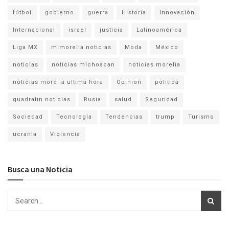
fútbol
gobierno
guerra
Historia
Innovación
Internacional
israel
justicia
Latinoamérica
Liga MX
mimorelia noticias
Moda
México
noticias
noticias michoacan
noticias morelia
noticias morelia ultima hora
Opinion
politica
quadratin noticias
Rusia
salud
Seguridad
Sociedad
Tecnología
Tendencias
trump
Turismo
ucrania
Violencia
Busca una Noticia