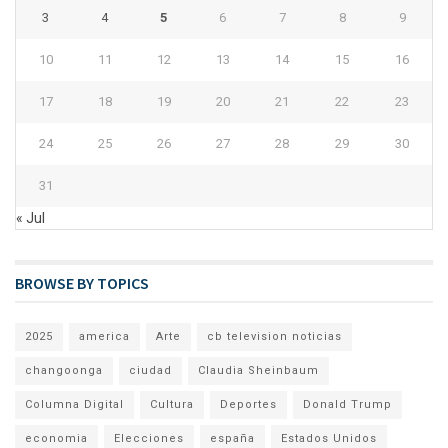
3
4
5
6
7
8
9
10
11
12
13
14
15
16
17
18
19
20
21
22
23
24
25
26
27
28
29
30
31
« Jul
BROWSE BY TOPICS
2025
america
Arte
cb television noticias
changoonga
ciudad
Claudia Sheinbaum
Columna Digital
Cultura
Deportes
Donald Trump
economia
Elecciones
españa
Estados Unidos