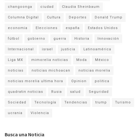
changoonga
ciudad
Claudia Sheinbaum
Columna Digital
Cultura
Deportes
Donald Trump
economia
Elecciones
españa
Estados Unidos
fútbol
gobierno
guerra
Historia
Innovación
Internacional
israel
justicia
Latinoamérica
Liga MX
mimorelia noticias
Moda
México
noticias
noticias michoacan
noticias morelia
noticias morelia ultima hora
Opinion
politica
quadratin noticias
Rusia
salud
Seguridad
Sociedad
Tecnología
Tendencias
trump
Turismo
ucrania
Violencia
Busca una Noticia