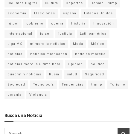
Columna Digital
Cultura
Deportes
Donald Trump
economia
Elecciones
españa
Estados Unidos
fútbol
gobierno
guerra
Historia
Innovación
Internacional
israel
justicia
Latinoamérica
Liga MX
mimorelia noticias
Moda
México
noticias
noticias michoacan
noticias morelia
noticias morelia ultima hora
Opinion
politica
quadratin noticias
Rusia
salud
Seguridad
Sociedad
Tecnología
Tendencias
trump
Turismo
ucrania
Violencia
Busca una Noticia