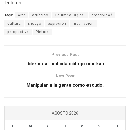
lectores.
Tags:
Arte
artístico
Columna Digital
creatividad
Cultura
Ensayo
expresión
inspiración
perspectiva
Pintura
Previous Post
Líder catarí solicita diálogo con Irán.
Next Post
Manipulan a la gente como escudo.
AGOSTO 2026
L
M
X
J
V
S
D