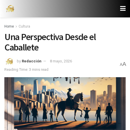
Home
Cultura
Una Perspectiva Desde el
Caballete
by
Redacción
8 mayo, 2026
A
A
Reading Time: 3 mins read