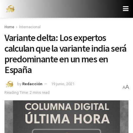
Home
Internacional
Variante delta: Los expertos
calculan que la variante india será
predominante en un mes en
España
by
Redacción
19 junio, 2021
A
A
Reading Time: 2 mins read