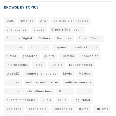
BROWSE BY TOPICS
2025
america
Arte
cb television noticias
changoonga
ciudad
Claudia Sheinbaum
Columna Digital
Cultura
Deportes
Donald Trump
economia
Elecciones
españa
Estados Unidos
fútbol
gobierno
guerra
Historia
Innovación
Internacional
israel
justicia
Latinoamérica
Liga MX
mimorelia noticias
Moda
México
noticias
noticias michoacan
noticias morelia
noticias morelia ultima hora
Opinion
politica
quadratin noticias
Rusia
salud
Seguridad
Sociedad
Tecnología
Tendencias
trump
Turismo