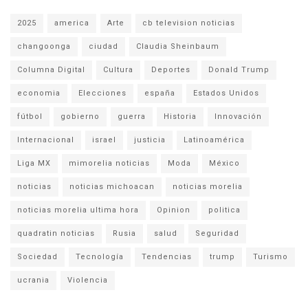
2025
america
Arte
cb television noticias
changoonga
ciudad
Claudia Sheinbaum
Columna Digital
Cultura
Deportes
Donald Trump
economia
Elecciones
españa
Estados Unidos
fútbol
gobierno
guerra
Historia
Innovación
Internacional
israel
justicia
Latinoamérica
Liga MX
mimorelia noticias
Moda
México
noticias
noticias michoacan
noticias morelia
noticias morelia ultima hora
Opinion
politica
quadratin noticias
Rusia
salud
Seguridad
Sociedad
Tecnología
Tendencias
trump
Turismo
ucrania
Violencia