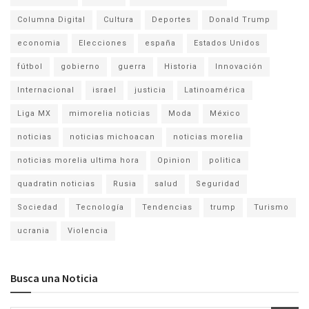
Columna Digital
Cultura
Deportes
Donald Trump
economia
Elecciones
españa
Estados Unidos
fútbol
gobierno
guerra
Historia
Innovación
Internacional
israel
justicia
Latinoamérica
Liga MX
mimorelia noticias
Moda
México
noticias
noticias michoacan
noticias morelia
noticias morelia ultima hora
Opinion
politica
quadratin noticias
Rusia
salud
Seguridad
Sociedad
Tecnología
Tendencias
trump
Turismo
ucrania
Violencia
Busca una Noticia