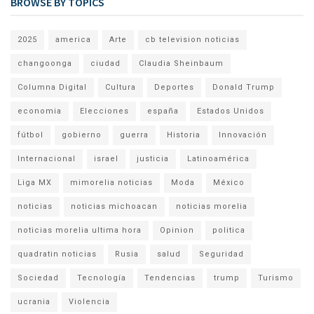
BROWSE BY TOPICS
2025
america
Arte
cb television noticias
changoonga
ciudad
Claudia Sheinbaum
Columna Digital
Cultura
Deportes
Donald Trump
economia
Elecciones
españa
Estados Unidos
fútbol
gobierno
guerra
Historia
Innovación
Internacional
israel
justicia
Latinoamérica
Liga MX
mimorelia noticias
Moda
México
noticias
noticias michoacan
noticias morelia
noticias morelia ultima hora
Opinion
politica
quadratin noticias
Rusia
salud
Seguridad
Sociedad
Tecnología
Tendencias
trump
Turismo
ucrania
Violencia