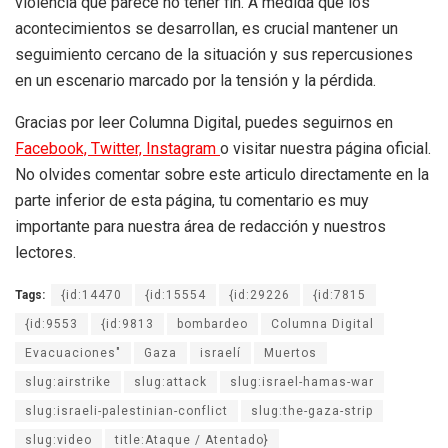
violencia que parece no tener fin. A medida que los
acontecimientos se desarrollan, es crucial mantener un
seguimiento cercano de la situación y sus repercusiones
en un escenario marcado por la tensión y la pérdida.
Gracias por leer Columna Digital, puedes seguirnos en
Facebook,
Twitter,
Instagram
o visitar nuestra página oficial.
No olvides comentar sobre este articulo directamente en la
parte inferior de esta página, tu comentario es muy
importante para nuestra área de redacción y nuestros
lectores.
Tags:
{id:14470
{id:15554
{id:29226
{id:7815
{id:9553
{id:9813
bombardeo
Columna Digital
Evacuaciones"
Gaza
israelí
Muertos
slug:airstrike
slug:attack
slug:israel-hamas-war
slug:israeli-palestinian-conflict
slug:the-gaza-strip
slug:video
title:Ataque / Atentado}