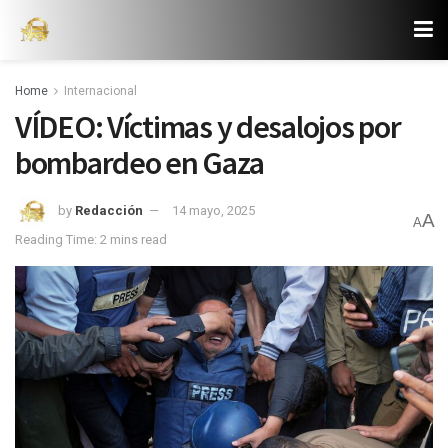
Home
Internacional
VÍDEO: Víctimas y desalojos por
bombardeo en Gaza
by
Redacción
14 mayo, 2025
A
A
Reading Time: 2 mins read