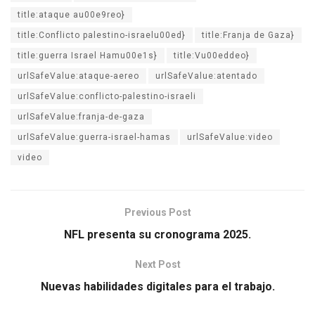
title:ataque au00e9reo}
title:Conflicto palestino-israelu00ed}
title:Franja de Gaza}
title:guerra Israel Hamu00e1s}
title:Vu00eddeo}
urlSafeValue:ataque-aereo
urlSafeValue:atentado
urlSafeValue:conflicto-palestino-israeli
urlSafeValue:franja-de-gaza
urlSafeValue:guerra-israel-hamas
urlSafeValue:video
video
Previous Post
NFL presenta su cronograma 2025.
Next Post
Nuevas habilidades digitales para el trabajo.