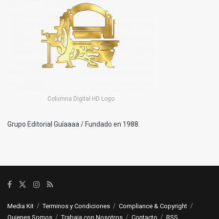
Columna Digital HD Logo
Grupo Editorial Guíaaaa / Fundado en 1988.
Media Kit
Terminos y Condiciones
Compliance & Copyright
Quienes Somos
Trabaja con Nosotros
Contacto
RSS