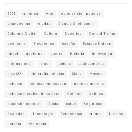
2025
america
Arte
cb television noticias
changoonga
ciudad
Claudia Sheinbaum
Columna Digital
Cultura
Deportes
Donald Trump
economia
Elecciones
españa
Estados Unidos
fútbol
gobierno
guerra
Historia
Innovación
Internacional
israel
justicia
Latinoamérica
Liga MX
mimorelia noticias
Moda
México
noticias
noticias michoacan
noticias morelia
noticias morelia ultima hora
Opinion
politica
quadratin noticias
Rusia
salud
Seguridad
Sociedad
Tecnología
Tendencias
trump
Turismo
ucrania
Violencia