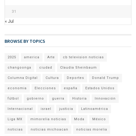
31
« Jul
BROWSE BY TOPICS
2025
america
Arte
cb television noticias
changoonga
ciudad
Claudia Sheinbaum
Columna Digital
Cultura
Deportes
Donald Trump
economia
Elecciones
españa
Estados Unidos
fútbol
gobierno
guerra
Historia
Innovación
Internacional
israel
justicia
Latinoamérica
Liga MX
mimorelia noticias
Moda
México
noticias
noticias michoacan
noticias morelia