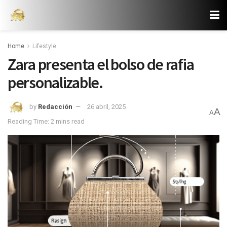
Home
Lifestyle
Zara presenta el bolso de rafia
personalizable.
by
Redacción
26 abril, 2025
A
A
Reading Time: 2 mins read