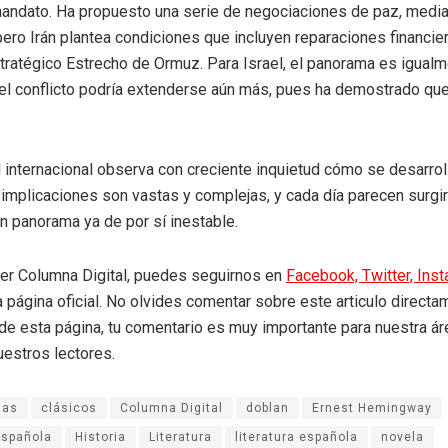
andato. Ha propuesto una serie de negociaciones de paz, media
pero Irán plantea condiciones que incluyen reparaciones financier
stratégico Estrecho de Ormuz. Para Israel, el panorama es igual
el conflicto podría extenderse aún más, pues ha demostrado qu
internacional observa con creciente inquietud cómo se desarrol
s implicaciones son vastas y complejas, y cada día parecen surgi
n panorama ya de por sí inestable.
eer Columna Digital, puedes seguirnos en
Facebook,
Twitter,
Ins
a página oficial. No olvides comentar sobre este articulo directa
r de esta página, tu comentario es muy importante para nuestra á
uestros lectores.
ñas
clásicos
Columna Digital
doblan
Ernest Hemingway
Española
Historia
Literatura
literatura española
novela