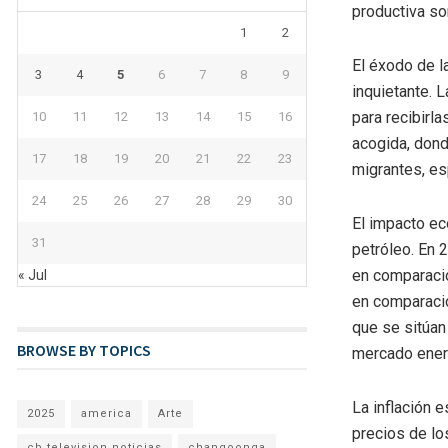
productiva so
1
2
El éxodo de l
3
4
5
6
7
8
9
inquietante. 
para recibirl
10
11
12
13
14
15
16
acogida, dond
17
18
19
20
21
22
23
migrantes, es
24
25
26
27
28
29
30
El impacto ec
31
petróleo. En 
en comparació
« Jul
en comparació
que se sitúan
BROWSE BY TOPICS
mercado ener
La inflación 
2025
america
Arte
precios de lo
cb television noticias
changoonga