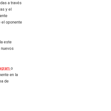
das a través
as y el
mente
e el oponente
la este
r nuevos
tagram
o
mente en la
rea de