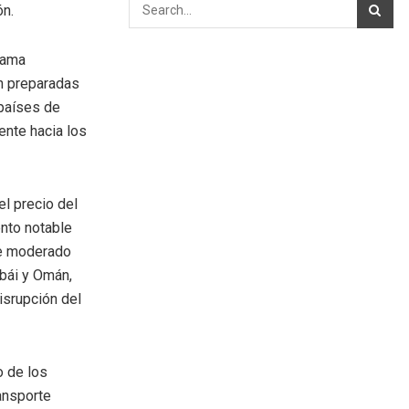
ón.
rama
n preparadas
 países de
ente hacia los
l precio del
ento notable
ue moderado
bái y Omán,
isrupción del
o de los
ansporte