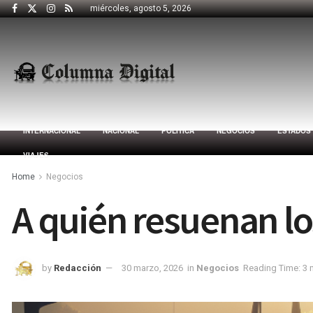
miércoles, agosto 5, 2026
INTERNACIONAL
NACIONAL
POLÍTICA
NEGOCIOS
ESTADOS
VIAJES
Home
Negocios
A quién resuenan l
by
Redacción
30 marzo, 2026
in
Negocios
Reading Time: 3 