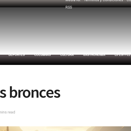
RSS
DEPORTES
COLUMNAS
CULTURA
GASTRONOMÍA
LIFESTYLE
os bronces
mins read