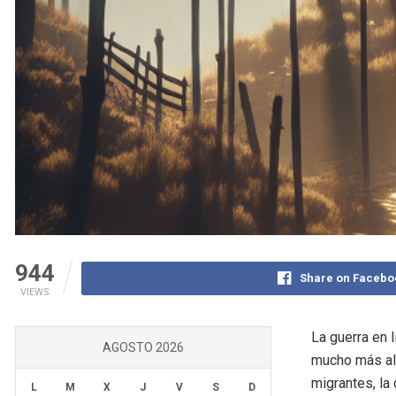
944
Share on Facebo
VIEWS
La guerra en
AGOSTO 2026
mucho más all
migrantes, la
L
M
X
J
V
S
D