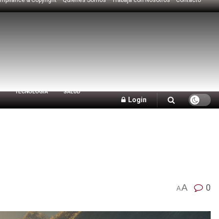
TECNOLOGÍA
SALUD
Login
A
0
A