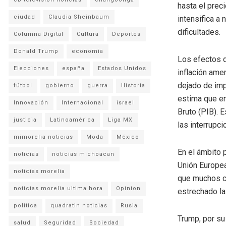
hasta el preci
ciudad
Claudia Sheinbaum
intensifica a
dificultades.
Columna Digital
Cultura
Deportes
Donald Trump
economia
Los efectos d
Elecciones
españa
Estados Unidos
inflación ame
dejado de imp
fútbol
gobierno
guerra
Historia
estima que en
Innovación
Internacional
israel
Bruto (PIB). 
justicia
Latinoamérica
Liga MX
las interrupc
mimorelia noticias
Moda
México
En el ámbito p
noticias
noticias michoacan
Unión Europea
noticias morelia
que muchos co
noticias morelia ultima hora
Opinion
estrechado la
politica
quadratin noticias
Rusia
Trump, por su 
salud
Seguridad
Sociedad