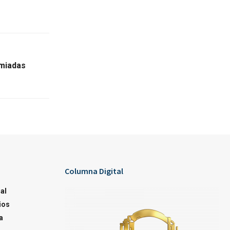
emiadas
Columna Digital
al
ios
a