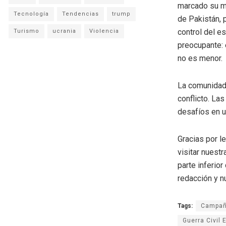
marcado su m
Tecnología
Tendencias
trump
de Pakistán, 
control del e
Turismo
ucrania
Violencia
preocupante: 
no es menor.
La comunidad 
conflicto. La
desafíos en u
Gracias por l
visitar nuestr
parte inferio
redacción y n
Tags:
Campa
Guerra Civil 