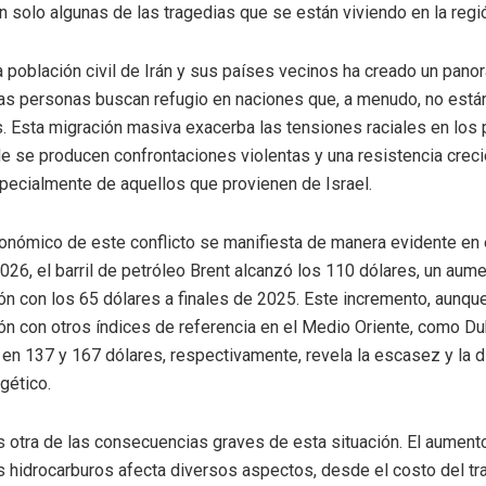
n solo algunas de las tragedias que se están viviendo en la regi
a población civil de Irán y sus países vecinos ha creado un pano
Las personas buscan refugio en naciones que, a menudo, no está
as. Esta migración masiva exacerba las tensiones raciales en los
e se producen confrontaciones violentas y una resistencia creci
pecialmente de aquellos que provienen de Israel.
onómico de este conflicto se manifiesta de manera evidente en e
2026, el barril de petróleo Brent alcanzó los 110 dólares, un aum
n con los 65 dólares a finales de 2025. Este incremento, aunq
n con otros índices de referencia en el Medio Oriente, como Du
 en 137 y 167 dólares, respectivamente, revela la escasez y la d
gético.
es otra de las consecuencias graves de esta situación. El aument
s hidrocarburos afecta diversos aspectos, desde el costo del tr