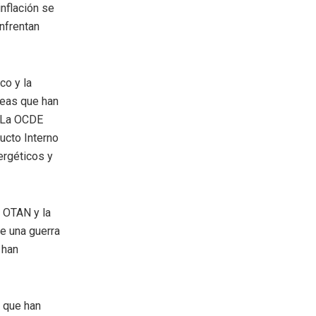
inflación se
enfrentan
co y la
peas que han
. La OCDE
ucto Interno
ergéticos y
a OTAN y la
e una guerra
 han
s que han