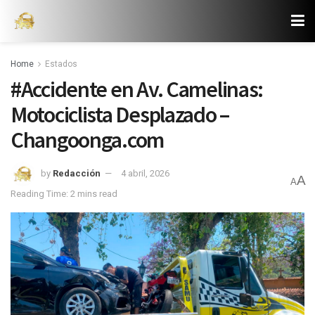
Home
Estados
#Accidente en Av. Camelinas:
Motociclista Desplazado –
Changoonga.com
by
Redacción
4 abril, 2026
A
A
Reading Time: 2 mins read