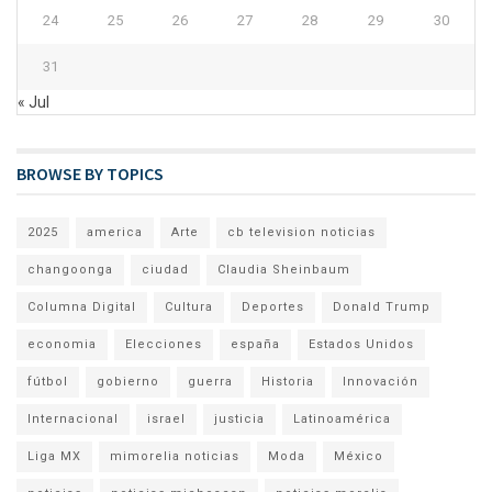
24
25
26
27
28
29
30
31
« Jul
BROWSE BY TOPICS
2025
america
Arte
cb television noticias
changoonga
ciudad
Claudia Sheinbaum
Columna Digital
Cultura
Deportes
Donald Trump
economia
Elecciones
españa
Estados Unidos
fútbol
gobierno
guerra
Historia
Innovación
Internacional
israel
justicia
Latinoamérica
Liga MX
mimorelia noticias
Moda
México