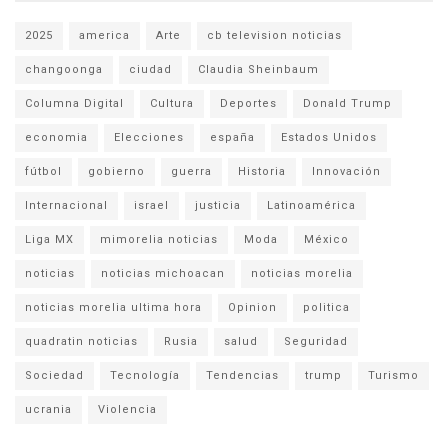
2025
america
Arte
cb television noticias
changoonga
ciudad
Claudia Sheinbaum
Columna Digital
Cultura
Deportes
Donald Trump
economia
Elecciones
españa
Estados Unidos
fútbol
gobierno
guerra
Historia
Innovación
Internacional
israel
justicia
Latinoamérica
Liga MX
mimorelia noticias
Moda
México
noticias
noticias michoacan
noticias morelia
noticias morelia ultima hora
Opinion
politica
quadratin noticias
Rusia
salud
Seguridad
Sociedad
Tecnología
Tendencias
trump
Turismo
ucrania
Violencia