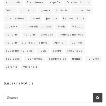
economia
Elecciones
españa
Estados Unidos
fútbol
gobierno
guerra
Historia
Innovación
Internacional
israel
justicia
Latinoamérica
Liga MX
mimorelia noticias
Moda
México
noticias
noticias michoacan
noticias morelia
noticias morelia ultima hora
Opinion
politica
quadratin noticias
Rusia
salud
Seguridad
Sociedad
Tecnología
Tendencias
trump
Turismo
ucrania
Violencia
Busca una Noticia