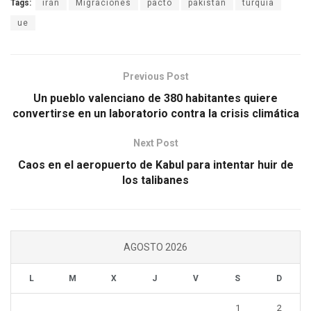
Tags:
irán
Migraciones
pacto
pakistán
turquía
ue
Previous Post
Un pueblo valenciano de 380 habitantes quiere
convertirse en un laboratorio contra la crisis climática
Next Post
Caos en el aeropuerto de Kabul para intentar huir de
los talibanes
AGOSTO 2026
L
M
X
J
V
S
D
1
2