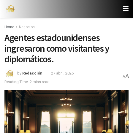
Home
Negocios
Agentes estadounidenses
ingresaron como visitantes y
diplomáticos.
by
Redacción
27 abril, 2026
A
A
Reading Time: 2 mins read