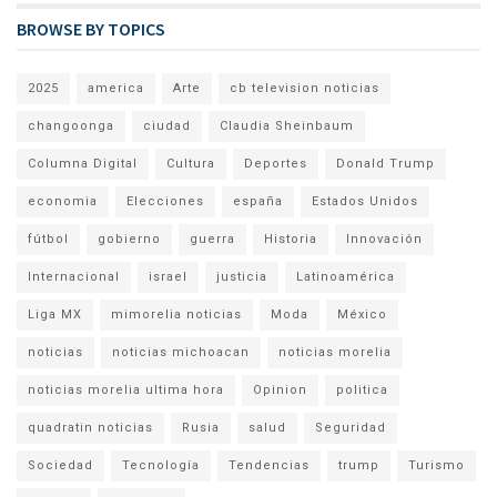
BROWSE BY TOPICS
2025
america
Arte
cb television noticias
changoonga
ciudad
Claudia Sheinbaum
Columna Digital
Cultura
Deportes
Donald Trump
economia
Elecciones
españa
Estados Unidos
fútbol
gobierno
guerra
Historia
Innovación
Internacional
israel
justicia
Latinoamérica
Liga MX
mimorelia noticias
Moda
México
noticias
noticias michoacan
noticias morelia
noticias morelia ultima hora
Opinion
politica
quadratin noticias
Rusia
salud
Seguridad
Sociedad
Tecnología
Tendencias
trump
Turismo