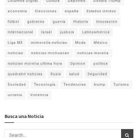
Columna Digital
Cultura
Deportes
Donald Trump
economia
Elecciones
españa
Estados Unidos
fútbol
gobierno
guerra
Historia
Innovación
Internacional
israel
justicia
Latinoamérica
Liga MX
mimorelia noticias
Moda
México
noticias
noticias michoacan
noticias morelia
noticias morelia ultima hora
Opinion
politica
quadratin noticias
Rusia
salud
Seguridad
Sociedad
Tecnología
Tendencias
trump
Turismo
ucrania
Violencia
Busca una Noticia