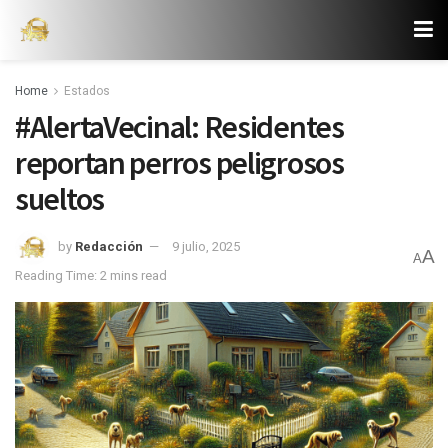
Home
Estados
#AlertaVecinal: Residentes
reportan perros peligrosos
sueltos
by
Redacción
9 julio, 2025
A
A
Reading Time: 2 mins read