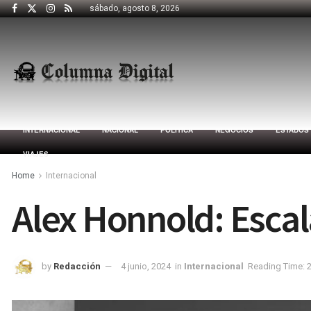
sábado, agosto 8, 2026
INTERNACIONAL
NACIONAL
POLÍTICA
NEGOCIOS
ESTADOS
VIAJES
Home
Internacional
Alex Honnold: Escal
by
Redacción
4 junio, 2024
in
Internacional
Reading Time: 