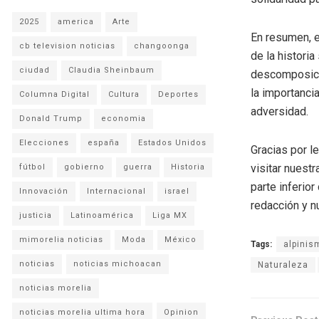
2025
america
Arte
En resumen, e
cb television noticias
changoonga
de la histori
ciudad
Claudia Sheinbaum
descomposici
la importancia
Columna Digital
Cultura
Deportes
adversidad.
Donald Trump
economia
Elecciones
españa
Estados Unidos
Gracias por l
visitar nuestr
fútbol
gobierno
guerra
Historia
parte inferio
Innovación
Internacional
israel
redacción y n
justicia
Latinoamérica
Liga MX
mimorelia noticias
Moda
México
Tags:
alpinis
noticias
noticias michoacan
Naturaleza
noticias morelia
noticias morelia ultima hora
Opinion