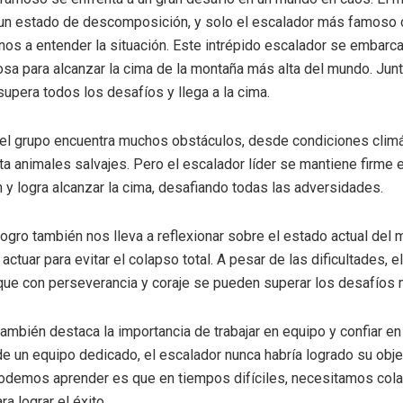
un estado de descomposición, y solo el escalador más famoso de
os a entender la situación. Este intrépido escalador se embarca
osa para alcanzar la cima de la montaña más alta del mundo. Jun
supera todos los desafíos y llega a la cima.
 el grupo encuentra muchos obstáculos, desde condiciones clim
a animales salvajes. Pero el escalador líder se mantiene firme 
 y logra alcanzar la cima, desafiando todas las adversidades.
logro también nos lleva a reflexionar sobre el estado actual del 
ctuar para evitar el colapso total. A pesar de las dificultades, e
ue con perseverancia y coraje se pueden superar los desafíos m
 también destaca la importancia de trabajar en equipo y confiar e
de un equipo dedicado, el escalador nunca habría logrado su obje
odemos aprender es que en tiempos difíciles, necesitamos cola
ra lograr el éxito.