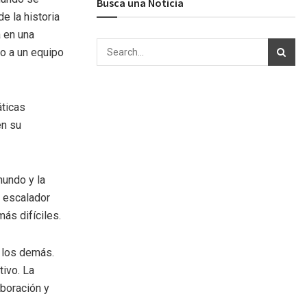
Busca una Noticia
 la historia
 en una
to a un equipo
áticas
en su
mundo y la
l escalador
ás difíciles.
n los demás.
tivo. La
boración y