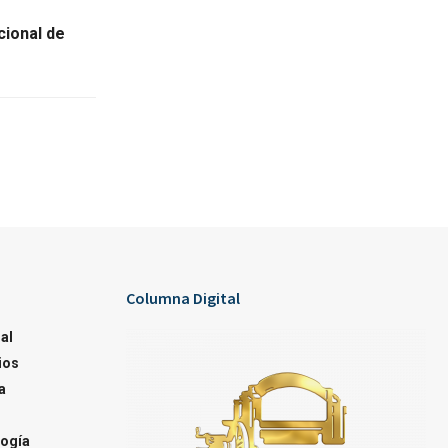
ional de
Columna Digital
al
ios
a
ogía