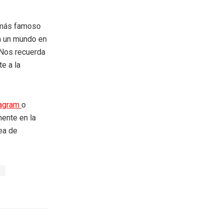
r más famoso
en un mundo en
Nos recuerda
te a la
tagram
o
mente en la
rea de
a