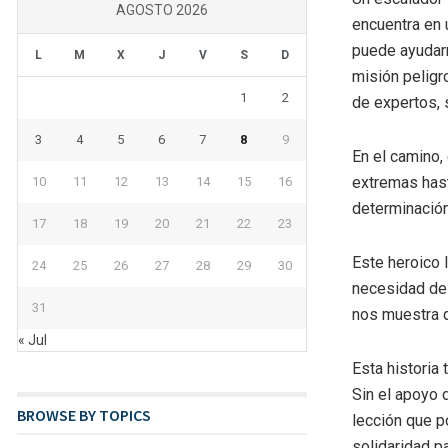
AGOSTO 2026
encuentra en 
puede ayudarn
L
M
X
J
V
S
D
misión peligr
1
2
de expertos, 
3
4
5
6
7
8
9
En el camino,
extremas hast
10
11
12
13
14
15
16
determinación
17
18
19
20
21
22
23
Este heroico 
24
25
26
27
28
29
30
necesidad de a
31
nos muestra q
« Jul
Esta historia
Sin el apoyo 
BROWSE BY TOPICS
lección que p
solidaridad pa