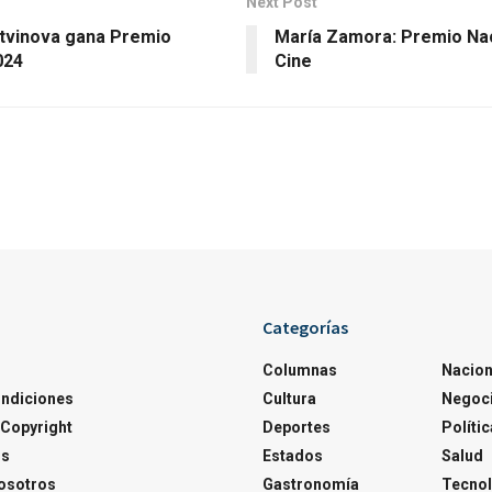
Next Post
Litvinova gana Premio
María Zamora: Premio Nac
024
Cine
Categorías
Columnas
Nacion
ondiciones
Cultura
Negoc
Copyright
Deportes
Polític
os
Estados
Salud
osotros
Gastronomía
Tecnol