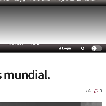
TECNOLOGÍA
SALUD
Login
s mundial.
A
0
A