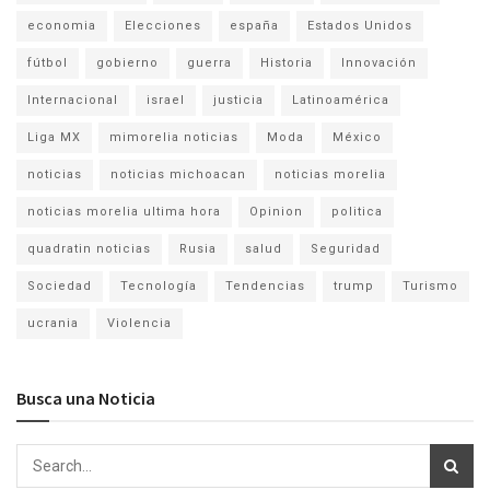
economia
Elecciones
españa
Estados Unidos
fútbol
gobierno
guerra
Historia
Innovación
Internacional
israel
justicia
Latinoamérica
Liga MX
mimorelia noticias
Moda
México
noticias
noticias michoacan
noticias morelia
noticias morelia ultima hora
Opinion
politica
quadratin noticias
Rusia
salud
Seguridad
Sociedad
Tecnología
Tendencias
trump
Turismo
ucrania
Violencia
Busca una Noticia