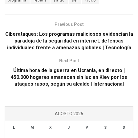
programa
repetir
salud
ser
truco
Previous Post
Ciberataques: Los programas maliciosos evidencian la
paradoja de la seguridad en internet: defensas
individuales frente a amenazas globales | Tecnología
Next Post
Última hora de la guerra en Ucrania, en directo |
450.000 hogares amanecen sin luz en Kiev por los
ataques rusos, según su alcalde | Internacional
AGOSTO 2026
L
M
X
J
V
S
D