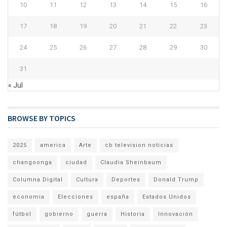
10
11
12
13
14
15
16
17
18
19
20
21
22
23
24
25
26
27
28
29
30
31
« Jul
BROWSE BY TOPICS
2025
america
Arte
cb television noticias
changoonga
ciudad
Claudia Sheinbaum
Columna Digital
Cultura
Deportes
Donald Trump
economia
Elecciones
españa
Estados Unidos
fútbol
gobierno
guerra
Historia
Innovación