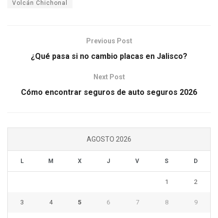
Volcán Chichonal
Previous Post
¿Qué pasa si no cambio placas en Jalisco?
Next Post
Cómo encontrar seguros de auto seguros 2026
AGOSTO 2026
L
M
X
J
V
S
D
1
2
3
4
5
6
7
8
9