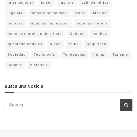
Internacional
israel
justicia
Latinoamérica
Liga MX
mimorelia noticias
Moda
México
noticias
noticias michoacan
noticias morelia
noticias morelia ultima hora
Opinion
politica
quadratin noticias
Rusia
salud
Seguridad
Sociedad
Tecnología
Tendencias
trump
Turismo
ucrania
Violencia
Busca una Noticia