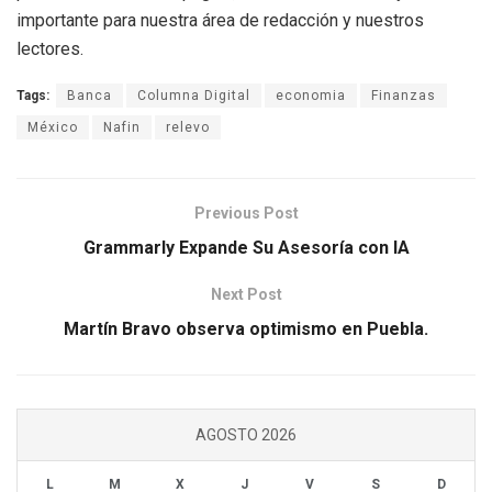
importante para nuestra área de redacción y nuestros
lectores.
Tags:
Banca
Columna Digital
economia
Finanzas
México
Nafin
relevo
Previous Post
Grammarly Expande Su Asesoría con IA
Next Post
Martín Bravo observa optimismo en Puebla.
AGOSTO 2026
L
M
X
J
V
S
D