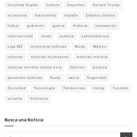
Columna Digital
Cultura
Deportes
Donald Trump
economia
Elecciones
españa
Estados Unidos
fútbol
gobierno
guerra
Historia
Innovación
Internacional
israel
justicia
Latinoamérica
Liga MX
mimorelia noticias
Moda
México
noticias
noticias michoacan
noticias morelia
noticias morelia ultima hora
Opinion
politica
quadratin noticias
Rusia
salud
Seguridad
Sociedad
Tecnología
Tendencias
trump
Turismo
ucrania
Violencia
Busca una Noticia