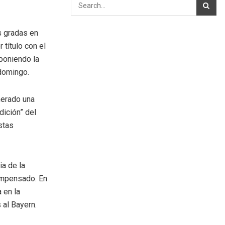
s gradas en
 título con el
sponiendo la
domingo.
nerado una
dición” del
stas
a de la
ompensado. En
 en la
 al Bayern.