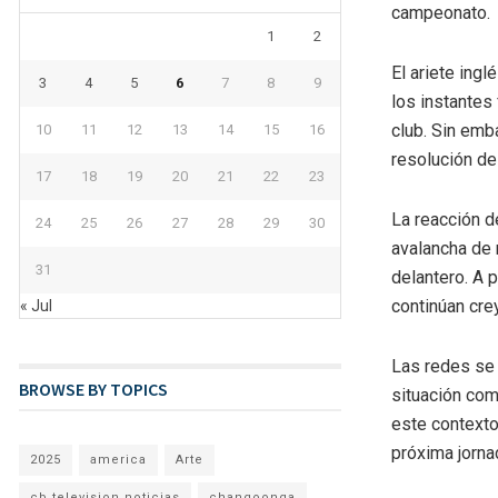
campeonato.
1
2
El ariete ing
3
4
5
6
7
8
9
los instantes 
club. Sin emb
10
11
12
13
14
15
16
resolución de
17
18
19
20
21
22
23
La reacción d
24
25
26
27
28
29
30
avalancha de 
31
delantero. A 
continúan cre
« Jul
Las redes se 
BROWSE BY TOPICS
situación co
este contexto
próxima jorna
2025
america
Arte
cb television noticias
changoonga