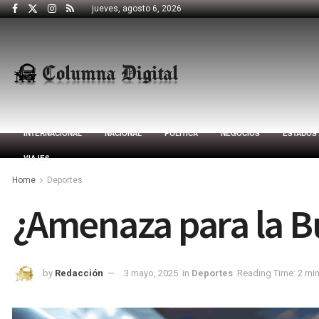
jueves, agosto 6, 2026
INTERNACIONAL
NACIONAL
POLÍTICA
NEGOCIOS
ESTADOS
VIAJES
Home
Deportes
¿Amenaza para la B
by
Redacción
3 mayo, 2025
in
Deportes
Reading Time: 2 mi