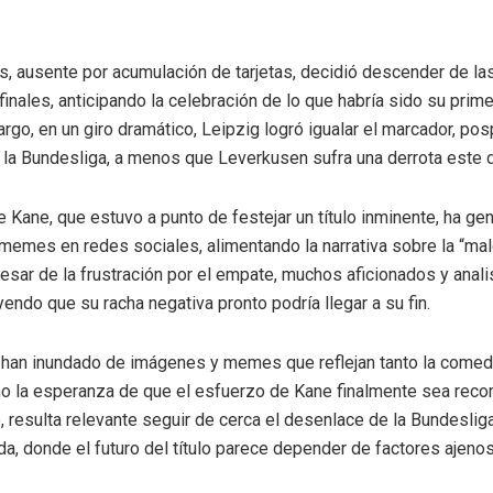
lés, ausente por acumulación de tarjetas, decidió descender de la
finales, anticipando la celebración de lo que habría sido su primer
argo, en un giro dramático, Leipzig logró igualar el marcador, po
 la Bundesliga, a menos que Leverkusen sufra una derrota este 
e Kane, que estuvo a punto de festejar un título inminente, ha ge
memes en redes sociales, alimentando la narrativa sobre la “mal
pesar de la frustración por el empate, muchos aficionados y anali
yendo que su racha negativa pronto podría llegar a su fin.
han inundado de imágenes y memes que reflejan tanto la comedi
mo la esperanza de que el esfuerzo de Kane finalmente sea rec
, resulta relevante seguir de cerca el desenlace de la Bundesliga
da, donde el futuro del título parece depender de factores ajenos