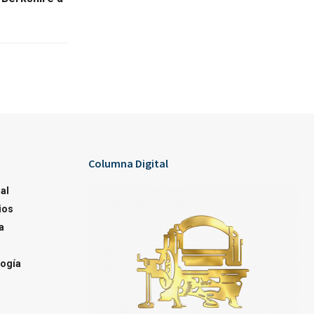
Columna Digital
al
ios
a
ogía