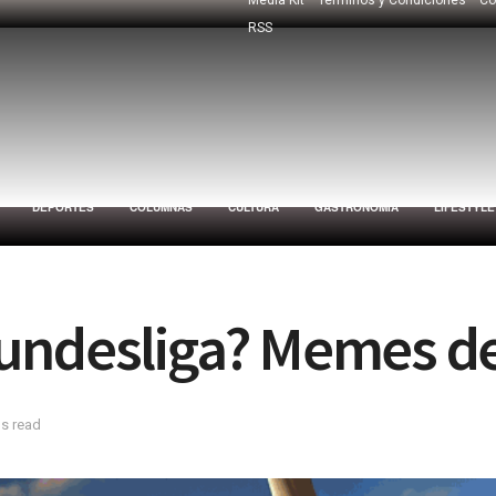
RSS
DEPORTES
COLUMNAS
CULTURA
GASTRONOMÍA
LIFESTYLE
undesliga? Memes de
ns read