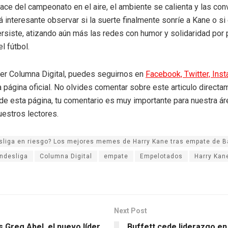
ace del campeonato en el aire, el ambiente se calienta y las co
á interesante observar si la suerte finalmente sonríe a Kane o si
ersiste, atizando aún más las redes con humor y solidaridad por 
l fútbol.
eer Columna Digital, puedes seguirnos en
Facebook,
Twitter,
Ins
a página oficial. No olvides comentar sobre este articulo directa
r de esta página, tu comentario es muy importante para nuestra á
uestros lectores.
liga en riesgo? Los mejores memes de Harry Kane tras empate de B
ndesliga
Columna Digital
empate
Empelotados
Harry Kan
Next Post
 Greg Abel, el nuevo líder
Buffett cede liderazgo en