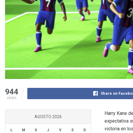
944
Share on Facebo
VIEWS
Harry Kane de
AGOSTO 2026
expectativa s
victoria en lo
L
M
X
J
V
S
D