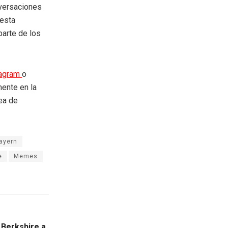
nversaciones
 esta
parte de los
tagram
o
mente en la
rea de
ayern
e
Memes
 Berkshire a