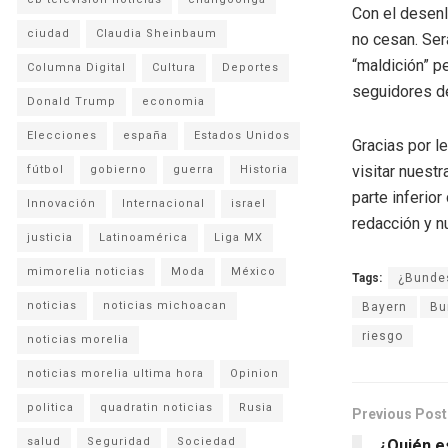
Con el desenl
ciudad
Claudia Sheinbaum
no cesan. Ser
“maldición” p
Columna Digital
Cultura
Deportes
seguidores de
Donald Trump
economia
Elecciones
españa
Estados Unidos
Gracias por l
visitar nuestr
fútbol
gobierno
guerra
Historia
parte inferio
Innovación
Internacional
israel
redacción y n
justicia
Latinoamérica
Liga MX
mimorelia noticias
Moda
México
Tags:
¿Bundes
noticias
noticias michoacan
Bayern
Bu
riesgo
noticias morelia
noticias morelia ultima hora
Opinion
politica
quadratin noticias
Rusia
Previous Post
salud
Seguridad
Sociedad
¿Quién es