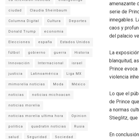
amenazante d
ciudad
Claudia Sheinbaum
serie de Prin
innegables. La
Columna Digital
Cultura
Deportes
caos y profun
Donald Trump
economia
del palacio v
Elecciones
españa
Estados Unidos
La exposición
fútbol
gobierno
guerra
Historia
blanquitud, as
Innovación
Internacional
israel
Prince evoca 
justicia
Latinoamérica
Liga MX
violencia inh
mimorelia noticias
Moda
México
Lo que el púb
noticias
noticias michoacan
de Prince que
noticias morelia
a normas cult
noticias morelia ultima hora
Opinion
Stieglitz, que
politica
quadratin noticias
Rusia
En conclusión
salud
Seguridad
Sociedad