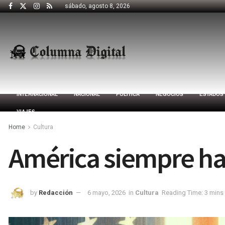
sábado, agosto 8, 2026
INTERNACIONAL
NACIONAL
POLÍTICA
NEGOCIOS
ESTADOS
VIAJES
Home
Cultura
América siempre ha
by
Redacción
6 mayo, 2026
in
Cultura
Reading Time: 3 mins