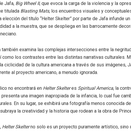
e Jafa,
Big Wheel II
, que evoca la carga de la violencia y la opres
ce titulada
Blasting Mats
, los encuentros visuales y conceptuale
 elección del título “Helter Skelter” por parte de Jafa infunde u
didad a la muestra, que se despliega en las barrocamente deco
eneciano.
 también examina las complejas intersecciones entre la negritud
í como los contrastes entre las distintas narrativas culturales. 
la ciclicidad de la cultura americana a través de sus imágenes, J
erente al proyecto americano, a menudo ignorada.
lico no encontrará en
Helter Skelter
es
Spiritual America
, la cont
 presenta una imagen inapropiada de la infancia, lo cual fue ca
urales. En su lugar, se exhibirá una fotografía menos conocida de
 subraya la creatividad y la historia que rodean a la obra de Princ
,
Helter Skelter
no solo es un proyecto puramente artístico, sino