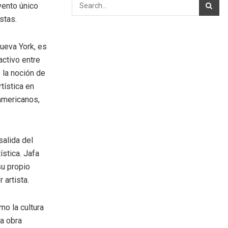
vento único
stas.
Nueva York, es
activo entre
o la noción de
tística en
oamericanos,
alida del
stica. Jafa
su propio
 artista.
mo la cultura
a obra