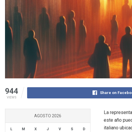
944
Share on Facebo
VIEWS
La representa
AGOSTO 2026
este año pued
italiano ubica
L
M
X
J
V
S
D