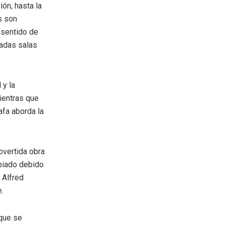
ión, hasta la
s son
n sentido de
radas salas
 y la
Mientras que
afa aborda la
rovertida obra
mbiado debido
 Alfred
e.
 que se