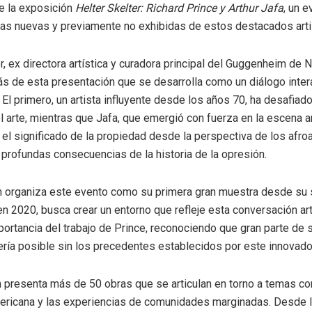
e la exposición
Helter Skelter: Richard Prince y Arthur Jafa
, un e
as nuevas y previamente no exhibidas de estos destacados arti
, ex directora artística y curadora principal del Guggenheim de 
ás de esta presentación que se desarrolla como un diálogo inter
 El primero, un artista influyente desde los años 70, ha desafiad
el arte, mientras que Jafa, que emergió con fuerza en la escena ar
 el significado de la propiedad desde la perspectiva de los afr
 profundas consecuencias de la historia de la opresión.
n organiza este evento como su primera gran muestra desde su s
 2020, busca crear un entorno que refleje esta conversación artí
portancia del trabajo de Prince, reconociendo que gran parte de 
ría posible sin los precedentes establecidos por este innovador
 presenta más de 50 obras que se articulan en torno a temas co
ericana y las experiencias de comunidades marginadas. Desde l