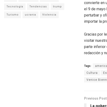
convierte en u
Tecnología
Tendencias
trump
el 9 de mayo 
perturbar y o
Turismo
ucrania
Violencia
importar la p
Gracias por l
visitar nuestr
parte inferio
redacción y n
Tags:
americ
Cultura
Es
Venice Bienn
Previous Post
La gober