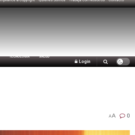
TECNOLOGÍA
SALUD
Login
A
0
A