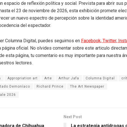
n espacio de reflexión política y social. Prevista para abrir sus
hasta el 23 de noviembre de 2026, esta exhibición promete electr
frecer un nuevo espectro de percepción sobre la identidad americ
rocedencia del espectador.
eer Columna Digital, puedes seguirnos en
Facebook,
Twitter,
Ins
a página oficial. No olvides comentar sobre este articulo directa
r de esta página, tu comentario es muy importante para nuestra á
uestros lectores.
a
Appropriation art
Arte
Arthur Jafa
Columna Digital
crí
tado Demoníaco
Richard Prince
The Art Newspaper
ale 2026
Next Post
nadora de Chihuahua
La estrategia antidrogas