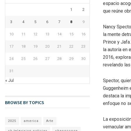
espacio acog
1
2
que reúne obr
3
4
5
6
7
8
9
Nancy Spector
la mente detr
10
11
12
13
14
15
16
Prince y Jafa.
17
18
19
20
21
22
23
la autoría en 
2016, explora
24
25
26
27
28
29
30
revelando las
31
Spector, quie
« Jul
Guggenheim en
destaca la im
BROWSE BY TOPICS
enfoque no se
La exposición
2025
america
Arte
vernacular am
cb television noticias
changoonga