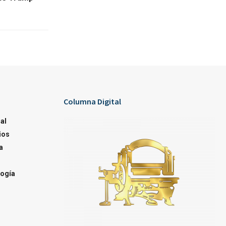
Columna Digital
al
ios
a
ogía