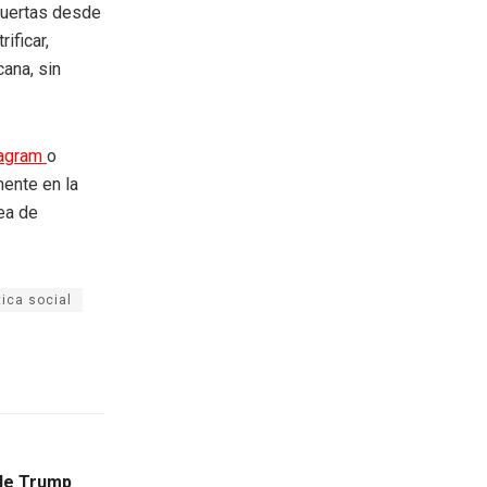
 puertas desde
ificar,
ana, sin
tagram
o
mente en la
rea de
tica social
 de Trump