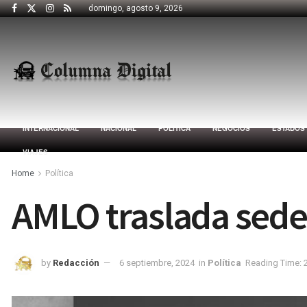
domingo, agosto 9, 2026
INTERNACIONAL
NACIONAL
POLÍTICA
NEGOCIOS
ESTADOS
VIAJES
Home
Política
AMLO traslada sede 
by
Redacción
6 septiembre, 2024
in
Política
Reading Time: 