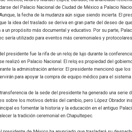
arse del Palacio Nacional de Ciudad de México a Palacio Nacio
Aunque, la fecha de la mudanza aún sigue siendo incierta. El pre
ue la idea del traslado se deriva en gran parte del deseo de que
a a un propósito más documental y educativo. Por su parte, Palac
c sería utilizado para eventos más ceremoniales y protocolares
el presidente fue la rifa de un reloj de lujo durante la conferenc
se realizó en Palacio Nacional. El reloj es propiedad del gobiern
rante la administración anterior. El presidente mencionó que los
rvirán para apoyar la compra de equipo médico para el sistema 
 transferencia de la sede del presidente ha generado una serie 
s sobre los motivos detrás del cambio, pero López Obrador ins
incipal es fomentar la historia y la educación en el antiguo Palac
alecer la tradición ceremonial en Chapultepec.
l presidente de México ha anunciado que trasladará su despach