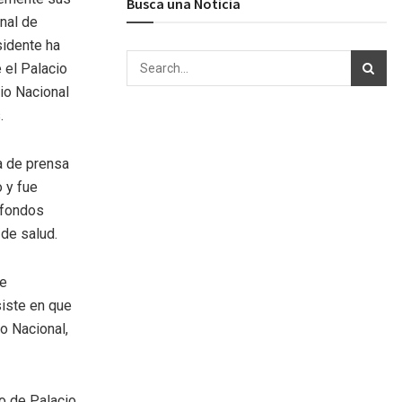
Busca una Noticia
nal de
sidente ha
 el Palacio
io Nacional
.
ia de prensa
o y fue
 fondos
de salud.
de
iste en que
io Nacional,
o de Palacio