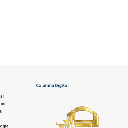
Columna Digital
al
ios
a
ogía