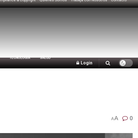
TECNOLOGÍA
SALUD
Login
A
0
A