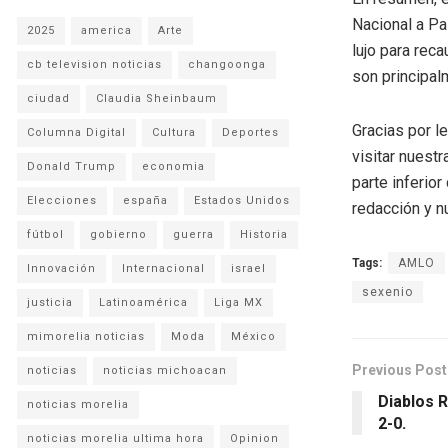
Nacional a Pa
2025
america
Arte
lujo para rec
cb television noticias
changoonga
son principal
ciudad
Claudia Sheinbaum
Gracias por l
Columna Digital
Cultura
Deportes
visitar nuestr
Donald Trump
economia
parte inferio
Elecciones
españa
Estados Unidos
redacción y n
fútbol
gobierno
guerra
Historia
Tags:
AMLO
Innovación
Internacional
israel
sexenio
justicia
Latinoamérica
Liga MX
mimorelia noticias
Moda
México
Previous Post
noticias
noticias michoacan
Diablos 
noticias morelia
2-0.
noticias morelia ultima hora
Opinion