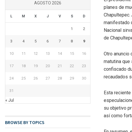
AGOSTO 2026
planes de mud
Chapultepec. 
L
M
X
J
V
S
D
manifestado q
1
2
Nacional sirv
de Chapultepe
3
4
5
6
7
8
9
Otro anuncio d
10
11
12
13
14
15
16
matutina que 
17
18
19
20
21
22
23
confiscado du
recaudados se
24
25
26
27
28
29
30
31
Esta reciente
especulacione
« Jul
su objetivo pr
así como fort
BROWSE BY TOPICS
En resumen, e