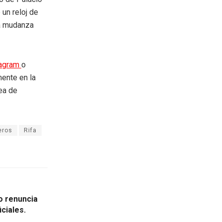
un reloj de
la mudanza
tagram
o
mente en la
rea de
eros
Rifa
no renuncia
ciales.