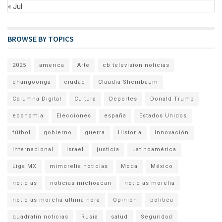
« Jul
BROWSE BY TOPICS
2025
america
Arte
cb television noticias
changoonga
ciudad
Claudia Sheinbaum
Columna Digital
Cultura
Deportes
Donald Trump
economia
Elecciones
españa
Estados Unidos
fútbol
gobierno
guerra
Historia
Innovación
Internacional
israel
justicia
Latinoamérica
Liga MX
mimorelia noticias
Moda
México
noticias
noticias michoacan
noticias morelia
noticias morelia ultima hora
Opinion
politica
quadratin noticias
Rusia
salud
Seguridad