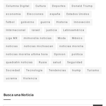
Columna Digital
Cultura
Deportes
Donald Trump
economia
Elecciones
españa
Estados Unidos
fútbol
gobierno
guerra
Historia
Innovación
Internacional
israel
justicia
Latinoamérica
Liga MX
mimorelia noticias
Moda
México
noticias
noticias michoacan
noticias morelia
noticias morelia ultima hora
Opinion
politica
quadratin noticias
Rusia
salud
Seguridad
Sociedad
Tecnología
Tendencias
trump
Turismo
ucrania
Violencia
Busca una Noticia