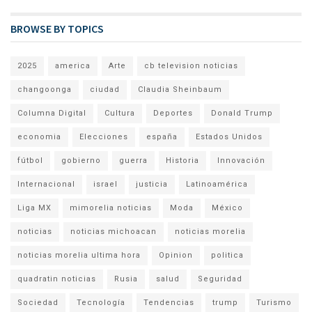
BROWSE BY TOPICS
2025
america
Arte
cb television noticias
changoonga
ciudad
Claudia Sheinbaum
Columna Digital
Cultura
Deportes
Donald Trump
economia
Elecciones
españa
Estados Unidos
fútbol
gobierno
guerra
Historia
Innovación
Internacional
israel
justicia
Latinoamérica
Liga MX
mimorelia noticias
Moda
México
noticias
noticias michoacan
noticias morelia
noticias morelia ultima hora
Opinion
politica
quadratin noticias
Rusia
salud
Seguridad
Sociedad
Tecnología
Tendencias
trump
Turismo