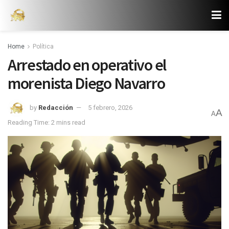
Home
Política
Arrestado en operativo el
morenista Diego Navarro
by
Redacción
5 febrero, 2026
A
A
Reading Time: 2 mins read