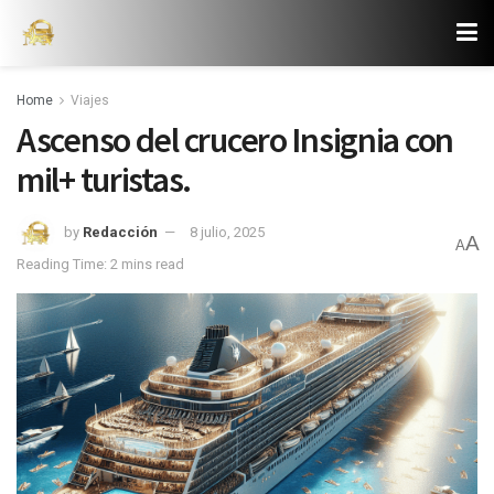
Home
Viajes
Ascenso del crucero Insignia con
mil+ turistas.
by
Redacción
8 julio, 2025
A
A
Reading Time: 2 mins read