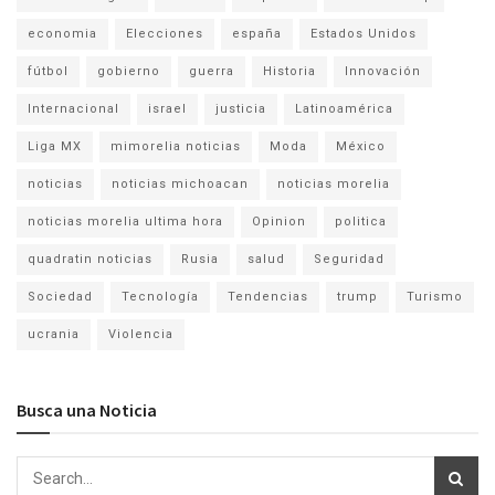
economia
Elecciones
españa
Estados Unidos
fútbol
gobierno
guerra
Historia
Innovación
Internacional
israel
justicia
Latinoamérica
Liga MX
mimorelia noticias
Moda
México
noticias
noticias michoacan
noticias morelia
noticias morelia ultima hora
Opinion
politica
quadratin noticias
Rusia
salud
Seguridad
Sociedad
Tecnología
Tendencias
trump
Turismo
ucrania
Violencia
Busca una Noticia