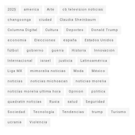
2025
america
Arte
cb television noticias
changoonga
ciudad
Claudia Sheinbaum
Columna Digital
Cultura
Deportes
Donald Trump
economia
Elecciones
españa
Estados Unidos
fútbol
gobierno
guerra
Historia
Innovación
Internacional
israel
justicia
Latinoamérica
Liga MX
mimorelia noticias
Moda
México
noticias
noticias michoacan
noticias morelia
noticias morelia ultima hora
Opinion
politica
quadratin noticias
Rusia
salud
Seguridad
Sociedad
Tecnología
Tendencias
trump
Turismo
ucrania
Violencia