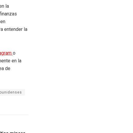
en la
 finanzas
uen
ra entender la
tagram
o
mente en la
rea de
ounidenses