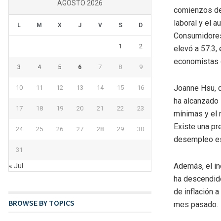
AGOSTO 2026
comienzos de 
laboral y el 
L
M
X
J
V
S
D
Consumidores 
1
2
elevó a 57.3, 
economistas q
3
4
5
6
7
8
9
Joanne Hsu, d
10
11
12
13
14
15
16
ha alcanzado 
17
18
19
20
21
22
23
mínimas y el 
Existe una pr
24
25
26
27
28
29
30
desempleo es
31
Además, el in
« Jul
ha descendido
de inflación 
BROWSE BY TOPICS
mes pasado.