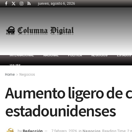
jueves, agosto 6, 2026
INTERNACIONAL
NACIONAL
POLÍTICA
NEGOCIOS
ESTADOS
VIAJES
Home
Negocios
Aumento ligero de 
estadounidenses
by
Redacción
7 febrero, 2026
in
Negocios
Reading Time: 2 