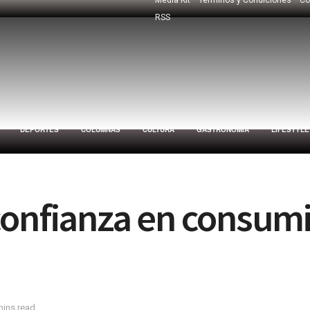
RSS
DEPORTES
COLUMNAS
CULTURA
GASTRONOMÍA
LIFESTYLE
confianza en consum
mins read