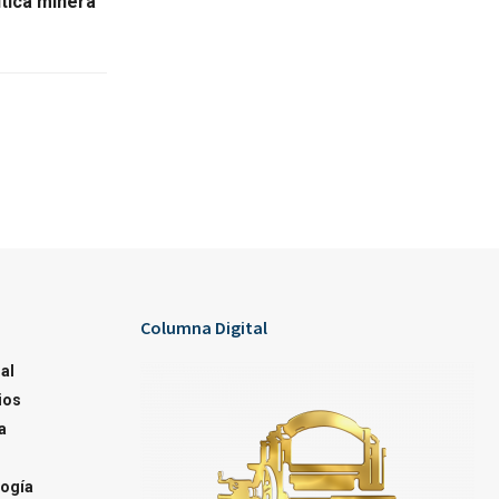
tica minera
Columna Digital
al
ios
a
ogía