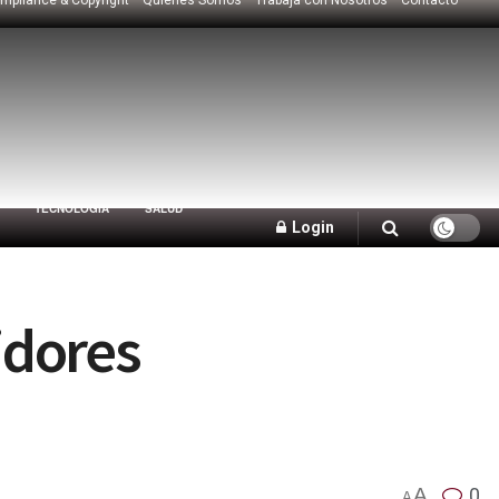
TECNOLOGÍA
SALUD
Login
idores
A
0
A