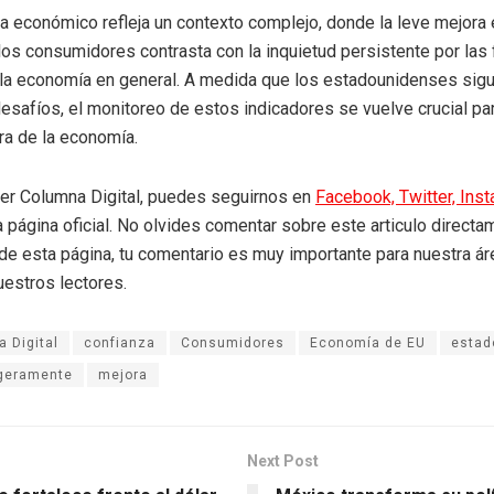
 económico refleja un contexto complejo, donde la leve mejora 
los consumidores contrasta con la inquietud persistente por las
 la economía en general. A medida que los estadounidenses sig
esafíos, el monitoreo de estos indicadores se vuelve crucial pa
ura de la economía.
eer Columna Digital, puedes seguirnos en
Facebook,
Twitter,
Ins
a página oficial. No olvides comentar sobre este articulo directa
r de esta página, tu comentario es muy importante para nuestra á
uestros lectores.
 Digital
confianza
Consumidores
Economía de EU
estad
geramente
mejora
Next Post