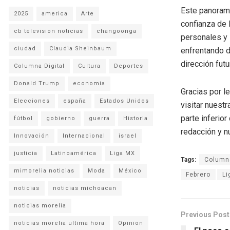
Este panorama
2025
america
Arte
confianza de 
cb television noticias
changoonga
personales y
ciudad
Claudia Sheinbaum
enfrentando d
dirección fut
Columna Digital
Cultura
Deportes
Donald Trump
economia
Gracias por l
Elecciones
españa
Estados Unidos
visitar nuestr
parte inferio
fútbol
gobierno
guerra
Historia
redacción y n
Innovación
Internacional
israel
justicia
Latinoamérica
Liga MX
Tags:
Columna
mimorelia noticias
Moda
México
Febrero
Li
noticias
noticias michoacan
noticias morelia
Previous Post
noticias morelia ultima hora
Opinion