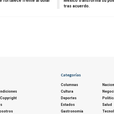
e fortalece frente al dólar
México transforma su polí
tras acuerdo.
Categorías
Columnas
Nacion
ondiciones
Cultura
Negoc
Copyright
Deportes
Polític
os
Estados
Salud
osotros
Gastronomía
Tecnol