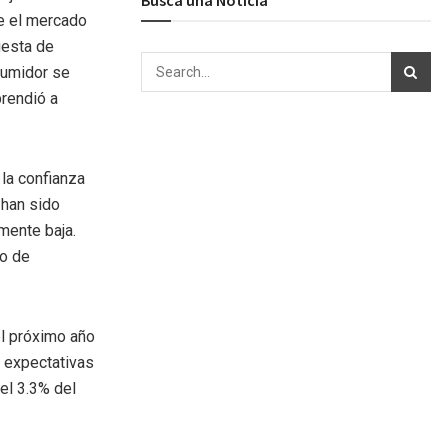
e el mercado
uesta de
sumidor se
prendió a
la confianza
 han sido
mente baja.
go de
el próximo año
s expectativas
el 3.3% del