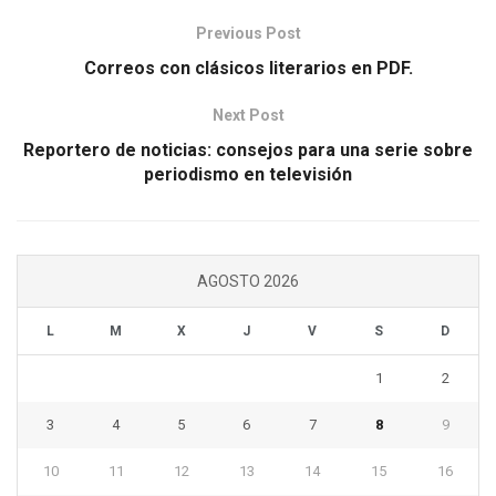
Previous Post
Correos con clásicos literarios en PDF.
Next Post
Reportero de noticias: consejos para una serie sobre
periodismo en televisión
AGOSTO 2026
L
M
X
J
V
S
D
1
2
3
4
5
6
7
8
9
10
11
12
13
14
15
16