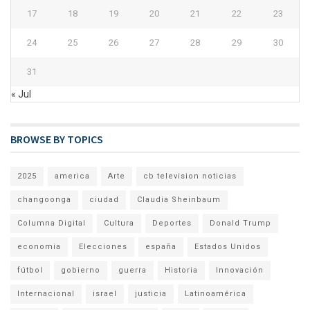
17
18
19
20
21
22
23
24
25
26
27
28
29
30
31
« Jul
BROWSE BY TOPICS
2025
america
Arte
cb television noticias
changoonga
ciudad
Claudia Sheinbaum
Columna Digital
Cultura
Deportes
Donald Trump
economia
Elecciones
españa
Estados Unidos
fútbol
gobierno
guerra
Historia
Innovación
Internacional
israel
justicia
Latinoamérica