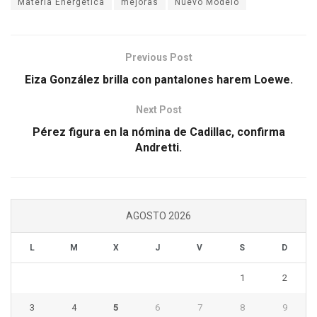
Materia Energética
mejoras
Nuevo Modelo
Previous Post
Eiza González brilla con pantalones harem Loewe.
Next Post
Pérez figura en la nómina de Cadillac, confirma
Andretti.
AGOSTO 2026
L
M
X
J
V
S
D
1
2
3
4
5
6
7
8
9