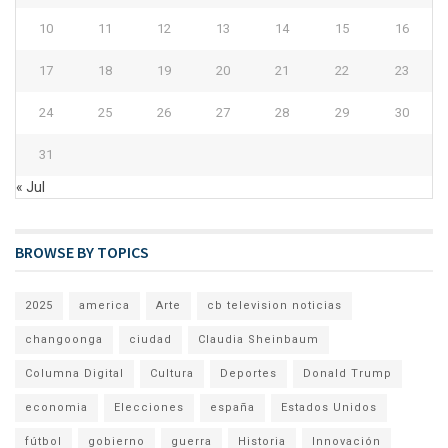
10
11
12
13
14
15
16
17
18
19
20
21
22
23
24
25
26
27
28
29
30
31
« Jul
BROWSE BY TOPICS
2025
america
Arte
cb television noticias
changoonga
ciudad
Claudia Sheinbaum
Columna Digital
Cultura
Deportes
Donald Trump
economia
Elecciones
españa
Estados Unidos
fútbol
gobierno
guerra
Historia
Innovación