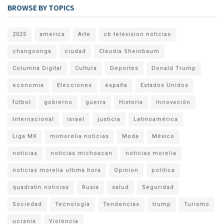
BROWSE BY TOPICS
2025
america
Arte
cb television noticias
changoonga
ciudad
Claudia Sheinbaum
Columna Digital
Cultura
Deportes
Donald Trump
economia
Elecciones
españa
Estados Unidos
fútbol
gobierno
guerra
Historia
Innovación
Internacional
israel
justicia
Latinoamérica
Liga MX
mimorelia noticias
Moda
México
noticias
noticias michoacan
noticias morelia
noticias morelia ultima hora
Opinion
politica
quadratin noticias
Rusia
salud
Seguridad
Sociedad
Tecnología
Tendencias
trump
Turismo
ucrania
Violencia