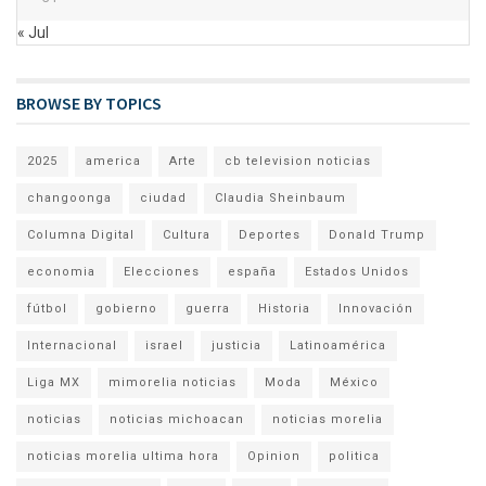
« Jul
BROWSE BY TOPICS
2025
america
Arte
cb television noticias
changoonga
ciudad
Claudia Sheinbaum
Columna Digital
Cultura
Deportes
Donald Trump
economia
Elecciones
españa
Estados Unidos
fútbol
gobierno
guerra
Historia
Innovación
Internacional
israel
justicia
Latinoamérica
Liga MX
mimorelia noticias
Moda
México
noticias
noticias michoacan
noticias morelia
noticias morelia ultima hora
Opinion
politica